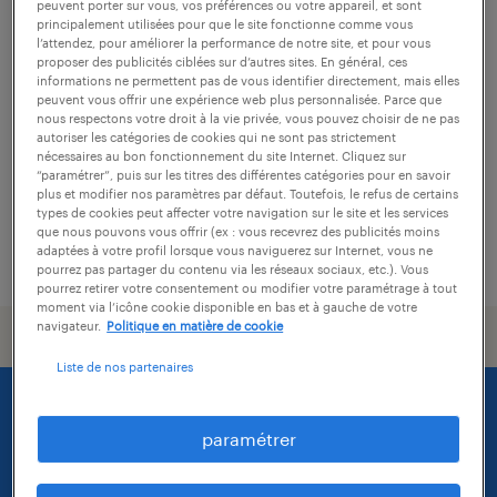
peuvent porter sur vous, vos préférences ou votre appareil, et sont
principalement utilisées pour que le site fonctionne comme vous
technicien de maintenance (f/h)
l’attendez, pour améliorer la performance de notre site, et pour vous
proposer des publicités ciblées sur d’autres sites. En général, ces
informations ne permettent pas de vous identifier directement, mais elles
planguenoual, côtes-d'armor
peuvent vous offrir une expérience web plus personnalisée. Parce que
intérim
nous respectons votre droit à la vie privée, vous pouvez choisir de ne pas
autoriser les catégories de cookies qui ne sont pas strictement
2 200 € par mois
nécessaires au bon fonctionnement du site Internet. Cliquez sur
“paramétrer”, puis sur les titres des différentes catégories pour en savoir
plus et modifier nos paramètres par défaut. Toutefois, le refus de certains
types de cookies peut affecter votre navigation sur le site et les services
que nous pouvons vous offrir (ex : vous recevrez des publicités moins
adaptées à votre profil lorsque vous naviguerez sur Internet, vous ne
publié le 7 juillet 2026
pourrez pas partager du contenu via les réseaux sociaux, etc.). Vous
pourrez retirer votre consentement ou modifier votre paramétrage à tout
moment via l’icône cookie disponible en bas et à gauche de votre
navigateur.
Politique en matière de cookie
Liste de nos partenaires
paramétrer