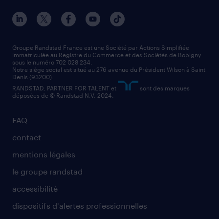
nos agences par ville
contact entreprise
manutentionnaire
nos agences par région
faq intérim / recrutement
technico-commercial
nos cabinets de recrutement
assistant administratif
Groupe Randstad France est une Société par Actions Simplifiée
immatriculée au Registre du Commerce et des Sociétés de Bobigny
sous le numéro 702 028 234.
comptable
Notre siège social est situé au 276 avenue du Président Wilson à Saint
Denis (93200).
RANDSTAD, PARTNER FOR TALENT et
sont des marques
déposées de © Randstad N.V. 2024.
FAQ
contact
mentions légales
le groupe randstad
accessibilité
dispositifs d'alertes professionnelles