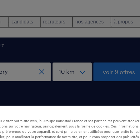
i
candidats
recruteurs
nos agences
à propos
ry
voir 9 offres
banque, Mitry-Mory
 visitez notre site web, le Groupe Randstad France et ses partenaires peuvent stocker
ions sur votre navigateur, principalement sous la forme de cookies. Ces informations
s préférences ou votre appareil, et sont principalement utilisées pour que le site fo
dez, pour améliorer la performance de notre site, et pour vous proposer des publicités 