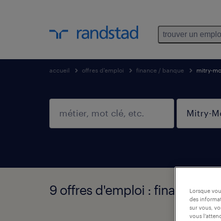
trouver un emplo
accueil
offres d'emploi
finance / banque
mitry-mo
9 offres d'emploi : finance / 
Lorsque vous
des informat
sur vous, vo
vous l’atten