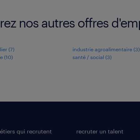
rez nos autres offres d'em
ier
(
7
)
industrie agroalimentaire
(
3
)
ie
(
10
)
santé / social
(
3
)
étiers qui recrutent
recruter un talent