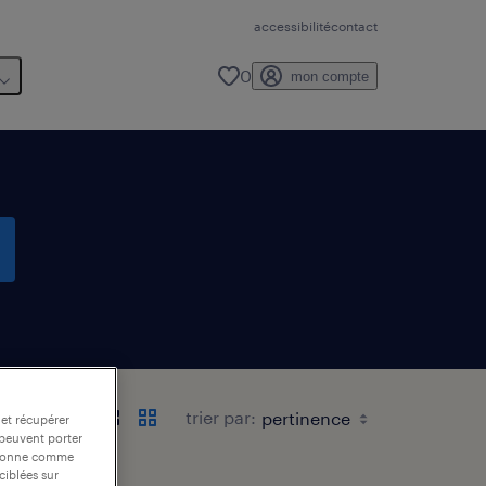
accessibilité
contact
0
mon compte
trier par:
 et récupérer
 peuvent porter
nctionne comme
ciblées sur