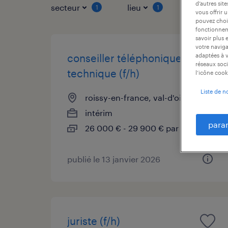
d’autres sit
secteur
lieu
type de co
1
1
vous offrir 
pouvez chois
fonctionneme
savoir plus 
votre naviga
adaptées à v
conseiller téléphonique
réseaux soci
technique (f/h)
l’icône cook
Liste de n
roissy-en-france, val-d'oise
intérim
para
26 000 € - 29 900 € par année
publié le 13 janvier 2026
juriste (f/h)