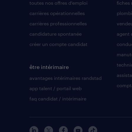
toutes nos offres d'emploi
fiches
carrières opérationnelles
plombi
carrières professionnelles
vende
candidature spontanée
agent 
créer un compte candidat
conduc
manute
techni
être intérimaire
assista
avantages intérimaires randstad
compt
app talent / portail web
faq candidat / intérimaire