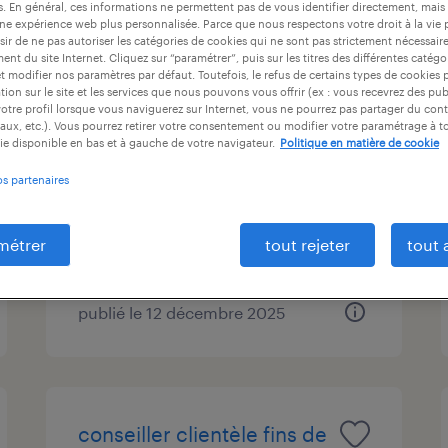
es. En général, ces informations ne permettent pas de vous identifier directement, mais
ntrat
durée du contrat
niveau d'expérience
une expérience web plus personnalisée. Parce que nous respectons votre droit à la vie 
ir de ne pas autoriser les catégories de cookies qui ne sont pas strictement nécessair
nt du site Internet. Cliquez sur “paramétrer”, puis sur les titres des différentes catég
et modifier nos paramètres par défaut. Toutefois, le refus de certains types de cookies 
tion sur le site et les services que nous pouvons vous offrir (ex : vous recevrez des pu
otre profil lorsque vous naviguerez sur Internet, vous ne pourrez pas partager du cont
gestionnaire de parc
aux, etc.). Vous pourrez retirer votre consentement ou modifier votre paramétrage à 
automobile h/f
ie disponible en bas et à gauche de votre navigateur.
Politique en matière de cookie
os partenaires
roissy-en-france, val-d'oise
intérim
métrer
tout rejeter
tout 
27 300 € - 29 900 € par année
publié le 12 décembre 2025
conseiller clientèle fins de