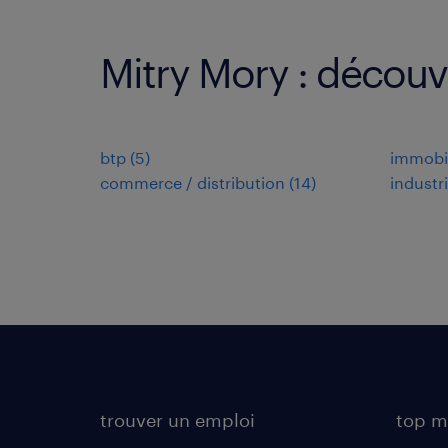
Mitry Mory : découv
btp
(
5
)
immobil
commerce / distribution
(
14
)
industr
trouver un emploi
top m