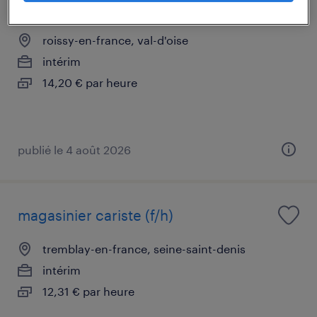
contrôle qualité (f/h)
roissy-en-france, val-d'oise
intérim
14,20 € par heure
publié le 4 août 2026
magasinier cariste (f/h)
tremblay-en-france, seine-saint-denis
intérim
12,31 € par heure