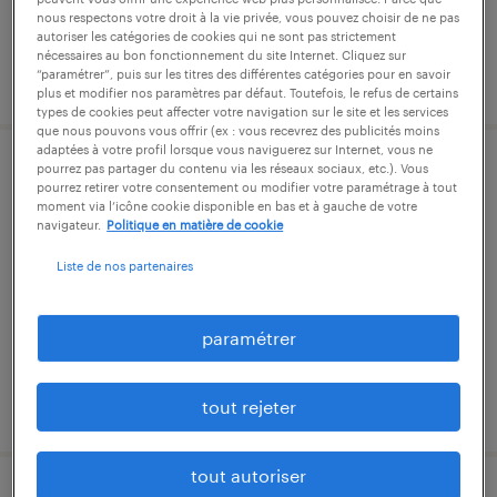
nous respectons votre droit à la vie privée, vous pouvez choisir de ne pas
autoriser les catégories de cookies qui ne sont pas strictement
nécessaires au bon fonctionnement du site Internet. Cliquez sur
publié le 6 janvier 2026
“paramétrer”, puis sur les titres des différentes catégories pour en savoir
plus et modifier nos paramètres par défaut. Toutefois, le refus de certains
types de cookies peut affecter votre navigation sur le site et les services
que nous pouvons vous offrir (ex : vous recevrez des publicités moins
adaptées à votre profil lorsque vous naviguerez sur Internet, vous ne
pourrez pas partager du contenu via les réseaux sociaux, etc.). Vous
agent de tri / manutentionnaire h/f
pourrez retirer votre consentement ou modifier votre paramétrage à tout
moment via l’icône cookie disponible en bas et à gauche de votre
navigateur.
Politique en matière de cookie
roissy-en-france, val-d'oise
intérim
Liste de nos partenaires
11,74 € par heure
paramétrer
publié le 5 janvier 2026
tout rejeter
tout autoriser