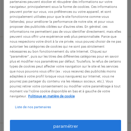
partenaires peuvent stocker et récupérer des informations sur votre
navigateur, principalement sous la forme de cookies. Ces informations
peuvent porter sur vous, vos préférences ou votre appareil, et sont
principalement utilisées pour que le site fonctionne comme vous
l’attendez, pour améliorer la performance de notre site, et pour vous
publié le 21 juillet 2026
proposer des publicités ciblées sur d’autres sites. En général, ces
informations ne permettent pas de vous identifier directement, mais elles
peuvent vous offrir une expérience web plus personnalisée. Parce que
nous respectons votre droit à la vie privée, vous pouvez choisir de ne pas
autoriser les catégories de cookies qui ne sont pas strictement
comptable général (f/h)
nécessaires au bon fonctionnement du site Internet. Cliquez sur
“paramétrer”, puis sur les titres des différentes catégories pour en savoir
plus et modifier nos paramètres par défaut. Toutefois, le refus de certains
toulouse, haute-garonne
types de cookies peut affecter votre navigation sur le site et les services
que nous pouvons vous offrir (ex : vous recevrez des publicités moins
cdi
adaptées à votre profil lorsque vous naviguerez sur Internet, vous ne
pourrez pas partager du contenu via les réseaux sociaux, etc.). Vous
30 000 € - 35 000 € par année
pourrez retirer votre consentement ou modifier votre paramétrage à tout
moment via l’icône cookie disponible en bas et à gauche de votre
navigateur.
Politique en matière de cookie
Liste de nos partenaires
publié le 5 juin 2026
paramétrer