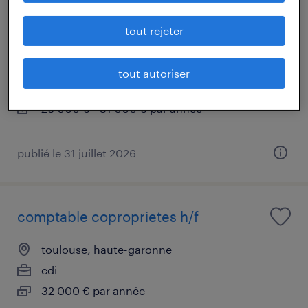
chef d'équipe production linge plat en
tout rejeter
2x8 (f/h)
toulouse, haute-garonne
tout autoriser
cdi
26 000 € - 31 000 € par année
publié le 31 juillet 2026
comptable coproprietes h/f
toulouse, haute-garonne
cdi
32 000 € par année