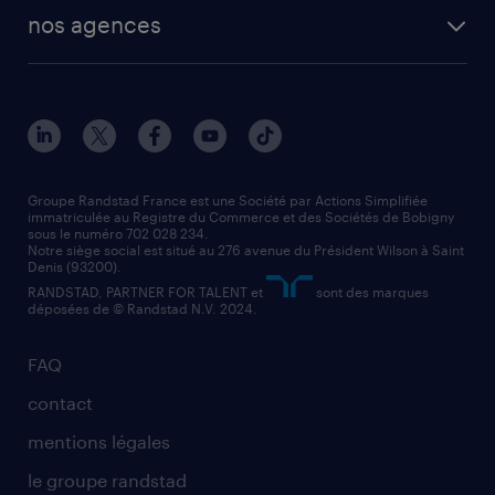
toutes nos solutions RH
vendeur
nos agences
solutions opérationnelles
agent de fabrication
toutes nos agences
solutions professionnelles
conducteur de poids lourd
nos agences par ville
contact entreprise
manutentionnaire
nos agences par région
faq intérim / recrutement
technico-commercial
nos cabinets de recrutement
assistant administratif
Groupe Randstad France est une Société par Actions Simplifiée
immatriculée au Registre du Commerce et des Sociétés de Bobigny
sous le numéro 702 028 234.
comptable
Notre siège social est situé au 276 avenue du Président Wilson à Saint
Denis (93200).
RANDSTAD, PARTNER FOR TALENT et
sont des marques
déposées de © Randstad N.V. 2024.
FAQ
contact
mentions légales
le groupe randstad