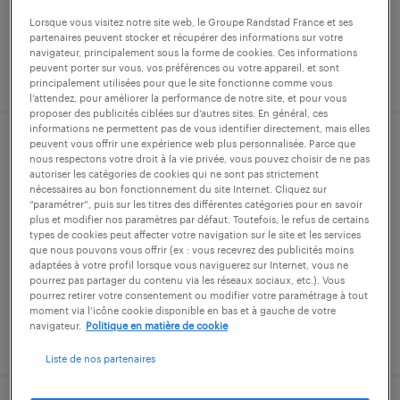
Lorsque vous visitez notre site web, le Groupe Randstad France et ses
partenaires peuvent stocker et récupérer des informations sur votre
navigateur, principalement sous la forme de cookies. Ces informations
peuvent porter sur vous, vos préférences ou votre appareil, et sont
publié le 4 août 2026
principalement utilisées pour que le site fonctionne comme vous
l’attendez, pour améliorer la performance de notre site, et pour vous
proposer des publicités ciblées sur d’autres sites. En général, ces
informations ne permettent pas de vous identifier directement, mais elles
peuvent vous offrir une expérience web plus personnalisée. Parce que
cariste logistique (f/h)
nous respectons votre droit à la vie privée, vous pouvez choisir de ne pas
autoriser les catégories de cookies qui ne sont pas strictement
nécessaires au bon fonctionnement du site Internet. Cliquez sur
lubersac, corrèze
“paramétrer”, puis sur les titres des différentes catégories pour en savoir
plus et modifier nos paramètres par défaut. Toutefois, le refus de certains
cdi intérimaire
types de cookies peut affecter votre navigation sur le site et les services
12,84 € par heure
que nous pouvons vous offrir (ex : vous recevrez des publicités moins
adaptées à votre profil lorsque vous naviguerez sur Internet, vous ne
pourrez pas partager du contenu via les réseaux sociaux, etc.). Vous
pourrez retirer votre consentement ou modifier votre paramétrage à tout
moment via l’icône cookie disponible en bas et à gauche de votre
navigateur.
Politique en matière de cookie
publié le 4 août 2026
Liste de nos partenaires