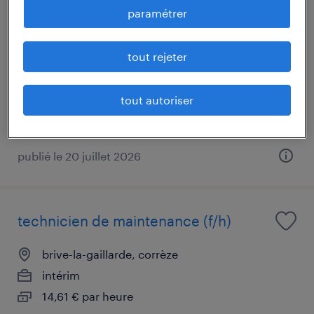
technicien de maintenance (f/h)
paramétrer
bort-les-orgues, corrèze
tout rejeter
intérim
12,31 € par heure
tout autoriser
publié le 20 juillet 2026
technicien de maintenance (f/h)
brive-la-gaillarde, corrèze
intérim
14,61 € par heure