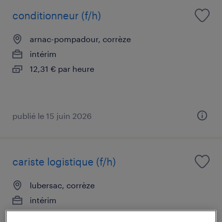
conditionneur (f/h)
arnac-pompadour, corrèze
intérim
12,31 € par heure
publié le 15 juin 2026
cariste logistique (f/h)
lubersac, corrèze
intérim
12,84 € par heure