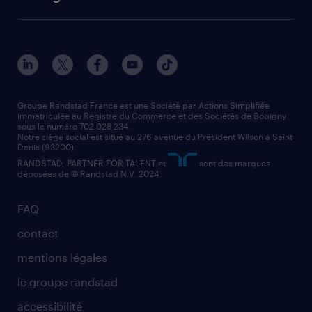
solutions opérationnelles
agent de fabrication
toutes nos agences
solutions professionnelles
conducteur de poids lourd
nos agences par ville
contact entreprise
manutentionnaire
nos agences par région
faq intérim / recrutement
technico-commercial
nos cabinets de recrutement
assistant administratif
Groupe Randstad France est une Société par Actions Simplifiée
immatriculée au Registre du Commerce et des Sociétés de Bobigny
sous le numéro 702 028 234.
comptable
Notre siège social est situé au 276 avenue du Président Wilson à Saint
Denis (93200).
RANDSTAD, PARTNER FOR TALENT et
sont des marques
déposées de © Randstad N.V. 2024.
FAQ
contact
mentions légales
le groupe randstad
accessibilité