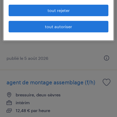
agent de montage assemblage (f/h)
tout rejeter
mauléon, deux-sèvres
intérim
tout autoriser
12,48 € par heure
publié le 5 août 2026
agent de montage assemblage (f/h)
bressuire, deux-sèvres
intérim
12,48 € par heure