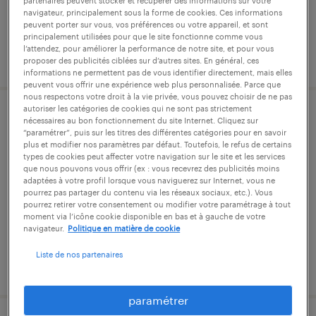
partenaires peuvent stocker et récupérer des informations sur votre
navigateur, principalement sous la forme de cookies. Ces informations
peuvent porter sur vous, vos préférences ou votre appareil, et sont
principalement utilisées pour que le site fonctionne comme vous
l’attendez, pour améliorer la performance de notre site, et pour vous
publié le 23 juillet 2026
proposer des publicités ciblées sur d’autres sites. En général, ces
informations ne permettent pas de vous identifier directement, mais elles
peuvent vous offrir une expérience web plus personnalisée. Parce que
nous respectons votre droit à la vie privée, vous pouvez choisir de ne pas
autoriser les catégories de cookies qui ne sont pas strictement
agent de montage assemblage (f/h)
nécessaires au bon fonctionnement du site Internet. Cliquez sur
“paramétrer”, puis sur les titres des différentes catégories pour en savoir
plus et modifier nos paramètres par défaut. Toutefois, le refus de certains
mauléon, deux-sèvres
types de cookies peut affecter votre navigation sur le site et les services
que nous pouvons vous offrir (ex : vous recevrez des publicités moins
intérim
adaptées à votre profil lorsque vous naviguerez sur Internet, vous ne
pourrez pas partager du contenu via les réseaux sociaux, etc.). Vous
12,48 € par heure
pourrez retirer votre consentement ou modifier votre paramétrage à tout
moment via l’icône cookie disponible en bas et à gauche de votre
navigateur.
Politique en matière de cookie
Liste de nos partenaires
publié le 29 juillet 2026
paramétrer