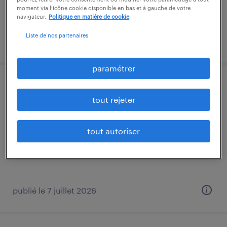
moment via l’icône cookie disponible en bas et à gauche de votre
navigateur.
Politique en matière de cookie
Liste de nos partenaires
publié le 7 juillet 2026
paramétrer
technicien dépanneur sav (f/h)
tout rejeter
la côte, haute-saône
intérim
tout autoriser
13,00 € - 13,50 € par heure
publié le 7 juillet 2026