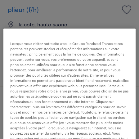
plieur (f/h)
la côte, haute-saône
intérim
12,50 € par heure
Lorsque vous visitez notre site web, le Groupe Randstad France et ses
partenaires peuvent stocker et récupérer des informations sur votre
navigateur, principalement sous la forme de cookies. Ces informations
peuvent porter sur vous, vos préférences ou votre appareil, et sont
principalement utilisées pour que le site fonctionne comme vous
l’attendez, pour améliorer la performance de notre site, et pour vous
publié le 30 avril 2026
proposer des publicités ciblées sur d’autres sites. En général, ces
informations ne permettent pas de vous identifier directement, mais elles
peuvent vous offrir une expérience web plus personnalisée. Parce que
nous respectons votre droit à la vie privée, vous pouvez choisir de ne pas
autoriser les catégories de cookies qui ne sont pas strictement
manutentionnaire (f/h)
nécessaires au bon fonctionnement du site Internet. Cliquez sur
“paramétrer”, puis sur les titres des différentes catégories pour en savoir
plus et modifier nos paramètres par défaut. Toutefois, le refus de certains
la côte, haute-saône
types de cookies peut affecter votre navigation sur le site et les services
que nous pouvons vous offrir (ex : vous recevrez des publicités moins
intérim
adaptées à votre profil lorsque vous naviguerez sur Internet, vous ne
pourrez pas partager du contenu via les réseaux sociaux, etc.). Vous
12,31 € par heure
pourrez retirer votre consentement ou modifier votre paramétrage à tout