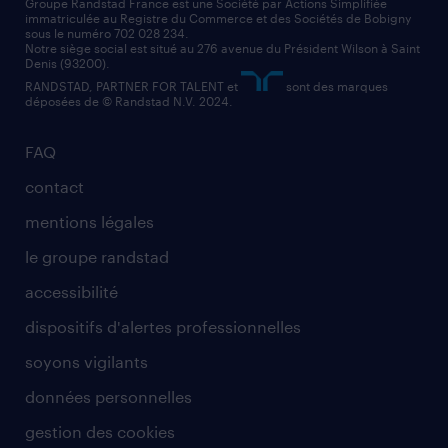
assistant administratif
Groupe Randstad France est une Société par Actions Simplifiée
immatriculée au Registre du Commerce et des Sociétés de Bobigny
sous le numéro 702 028 234.
comptable
Notre siège social est situé au 276 avenue du Président Wilson à Saint
Denis (93200).
RANDSTAD, PARTNER FOR TALENT et
sont des marques
déposées de © Randstad N.V. 2024.
FAQ
contact
mentions légales
le groupe randstad
accessibilité
dispositifs d'alertes professionnelles
soyons vigilants
données personnelles
gestion des cookies