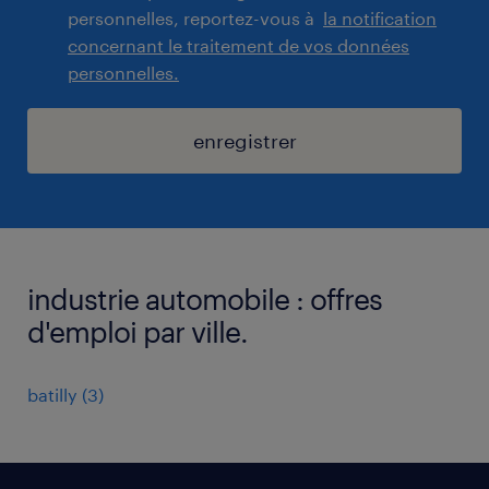
personnelles, reportez-vous à
la notification
concernant le traitement de vos données
personnelles.
enregistrer
industrie automobile : offres
d'emploi par ville.
batilly
(
3
)