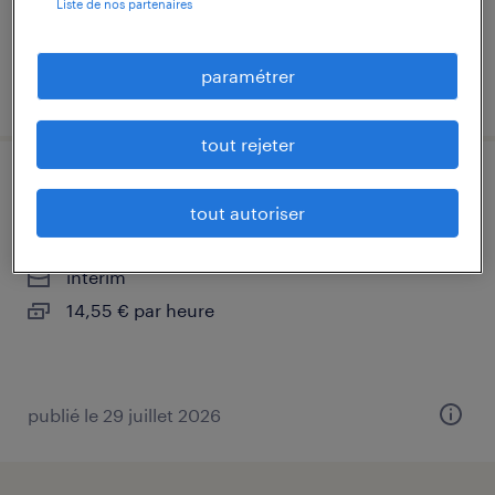
Liste de nos partenaires
paramétrer
publié le 29 juillet 2026
tout rejeter
retoucheur mécanique f/h
tout autoriser
batilly, meurthe-et-moselle
intérim
14,55 € par heure
publié le 29 juillet 2026