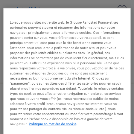
cariste (f/h)
Lorsque vous visitez notre site web, le Groupe Randstad France et ses
batilly, meurthe-et-moselle
partenaires peuvent stocker et récupérer des informations sur votre
intérim
navigateur, principalement sous la forme de cookies. Ces informations
peuvent porter sur vous, vos préférences ou votre appareil, et sont
12,47 € par heure
principalement utilisées pour que le site fonctionne comme vous
l’attendez, pour améliorer la performance de notre site, et pour vous
proposer des publicités ciblées sur d’autres sites. En général, ces
informations ne permettent pas de vous identifier directement, mais elles
peuvent vous offrir une expérience web plus personnalisée. Parce que
nous respectons votre droit à la vie privée, vous pouvez choisir de ne pas
publié le 29 juillet 2026
autoriser les catégories de cookies qui ne sont pas strictement
nécessaires au bon fonctionnement du site Internet. Cliquez sur
“paramétrer”, puis sur les titres des différentes catégories pour en savoir
plus et modifier nos paramètres par défaut. Toutefois, le refus de certains
types de cookies peut affecter votre navigation sur le site et les services
agent de fabrication (f/h)
que nous pouvons vous offrir (ex : vous recevrez des publicités moins
adaptées à votre profil lorsque vous naviguerez sur Internet, vous ne
pourrez pas partager du contenu via les réseaux sociaux, etc.). Vous
batilly, meurthe-et-moselle
pourrez retirer votre consentement ou modifier votre paramétrage à tout
moment via l’icône cookie disponible en bas et à gauche de votre
intérim
navigateur.
Politique en matière de cookie
12,47 € par heure