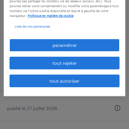
pourrez pas partager du contenu via les réseaux sociaux, etc.). Vous
pourrez retirer votre consentement ou modifier votre paramétrage à tout
moment via l’icône cookie disponible en bas et à gauche de votre
navigateur.
Politique en matière de cookie
publié le 23 juillet 2026
Liste de nos partenaires
paramétrer
conducteur de ligne de
conditionnement (f/h)
tout rejeter
châtellerault, vienne
cdi intérimaire
tout autoriser
13,47 € par heure
publié le 27 juillet 2026