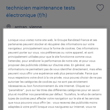
technicien maintenance tests
électronique (f/h)
antran, vienne
cdi
Lorsque vous visitez notre site web, le Groupe Randstad France et ses
35 000 € - 40 000 € par année
partenaires peuvent stocker et récupérer des informations sur votre
navigateur, principalement sous la forme de cookies. Ces informations
peuvent porter sur vous, vos préférences ou votre appareil, et sont
publié le 15 juillet 2026
principalement utilisées pour que le site fonctionne comme vous
l’attendez, pour améliorer la performance de notre site, et pour vous
proposer des publicités ciblées sur d’autres sites. En général, ces
informations ne permettent pas de vous identifier directement, mais elles
peuvent vous offrir une expérience web plus personnalisée. Parce que
nous respectons votre droit à la vie privée, vous pouvez choisir de ne pas
agent de fabrication (f/h)
autoriser les catégories de cookies qui ne sont pas strictement
nécessaires au bon fonctionnement du site Internet. Cliquez sur
“paramétrer”, puis sur les titres des différentes catégories pour en savoir
châtellerault, vienne
plus et modifier nos paramètres par défaut. Toutefois, le refus de certains
intérim
types de cookies peut affecter votre navigation sur le site et les services
que nous pouvons vous offrir (ex : vous recevrez des publicités moins
12,73 € par heure
adaptées à votre profil lorsque vous naviguerez sur Internet, vous ne