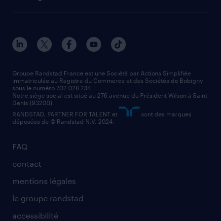
solutions opérationnelles
agent de fabrication
toutes nos agences
solutions professionnelles
conducteur de poids lourd
nos agences par ville
contact entreprise
manutentionnaire
nos agences par région
faq intérim / recrutement
technico-commercial
nos cabinets de recrutement
assistant administratif
Groupe Randstad France est une Société par Actions Simplifiée
immatriculée au Registre du Commerce et des Sociétés de Bobigny
sous le numéro 702 028 234.
comptable
Notre siège social est situé au 276 avenue du Président Wilson à Saint
Denis (93200).
RANDSTAD, PARTNER FOR TALENT et
sont des marques
déposées de © Randstad N.V. 2024.
FAQ
contact
mentions légales
le groupe randstad
accessibilité