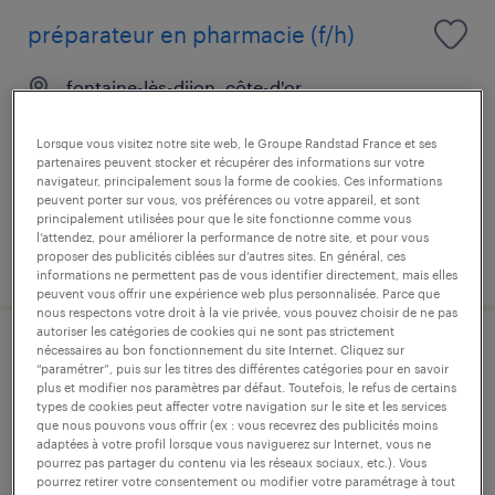
préparateur en pharmacie (f/h)
fontaine-lès-dijon, côte-d'or
intérim
Lorsque vous visitez notre site web, le Groupe Randstad France et ses
12,66 € par heure
partenaires peuvent stocker et récupérer des informations sur votre
navigateur, principalement sous la forme de cookies. Ces informations
peuvent porter sur vous, vos préférences ou votre appareil, et sont
principalement utilisées pour que le site fonctionne comme vous
l’attendez, pour améliorer la performance de notre site, et pour vous
publié le 9 juillet 2026
proposer des publicités ciblées sur d’autres sites. En général, ces
informations ne permettent pas de vous identifier directement, mais elles
peuvent vous offrir une expérience web plus personnalisée. Parce que
nous respectons votre droit à la vie privée, vous pouvez choisir de ne pas
autoriser les catégories de cookies qui ne sont pas strictement
nécessaires au bon fonctionnement du site Internet. Cliquez sur
conducteur de ligne de
“paramétrer”, puis sur les titres des différentes catégories pour en savoir
conditionnement (f/h)
plus et modifier nos paramètres par défaut. Toutefois, le refus de certains
types de cookies peut affecter votre navigation sur le site et les services
que nous pouvons vous offrir (ex : vous recevrez des publicités moins
fontaine-lès-dijon, côte-d'or
adaptées à votre profil lorsque vous naviguerez sur Internet, vous ne
pourrez pas partager du contenu via les réseaux sociaux, etc.). Vous
intérim
pourrez retirer votre consentement ou modifier votre paramétrage à tout