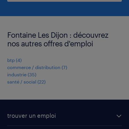
Fontaine Les Dijon : découvrez
nos autres offres d'emploi
btp
(
4
)
commerce / distribution
(
7
)
industrie
(
35
)
santé / social
(
22
)
trouver un emploi