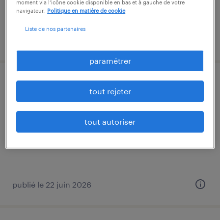
moment via l’icône cookie disponible en bas et à gauche de votre
13,04 € par heure
navigateur.
Politique en matière de cookie
Liste de nos partenaires
publié le 9 juillet 2026
paramétrer
préparateur en pharmacie (f/h)
tout rejeter
fontaine-lès-dijon, côte-d'or
tout autoriser
intérim
12,66 € par heure
publié le 22 juin 2026