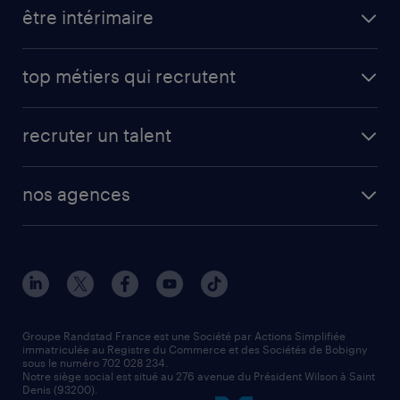
toutes nos offres d'emploi
être intérimaire
carrières opérationnelles
avantages intérimaires randstad
carrières professionnelles
top métiers qui recrutent
app talent / portail web
candidature spontanée
fiches métiers
faq candidat / intérimaire
créer un compte candidat
recruter un talent
plombier chauffagiste
toutes nos solutions RH
vendeur
nos agences
solutions opérationnelles
agent de fabrication
toutes nos agences
solutions professionnelles
conducteur de poids lourd
nos agences par ville
contact entreprise
manutentionnaire
nos agences par région
faq intérim / recrutement
technico-commercial
nos cabinets de recrutement
assistant administratif
Groupe Randstad France est une Société par Actions Simplifiée
immatriculée au Registre du Commerce et des Sociétés de Bobigny
sous le numéro 702 028 234.
comptable
Notre siège social est situé au 276 avenue du Président Wilson à Saint
Denis (93200).