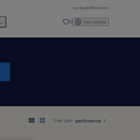
accessibilité
contact
0
mon compte
s
trier par: