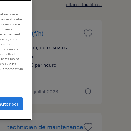
effacer les filtres
 et récupérer
 peuvent porter
nctionne comme
ciblées sur
soudeur (f/h)
 elles peuvent
privée, vous
es au bon
mauléon, deux-sèvres
ories pour en
peut affecter
intérim
blicités moins
12,48 € par heure
enu via les
tout moment via
publié le 22 juillet 2026
autoriser
technicien de maintenance