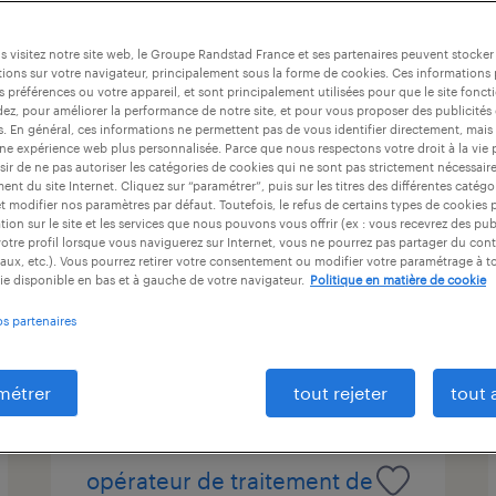
ntrat
durée du contrat
niveau d'expérience
 visitez notre site web, le Groupe Randstad France et ses partenaires peuvent stocker
ions sur votre navigateur, principalement sous la forme de cookies. Ces informations
s préférences ou votre appareil, et sont principalement utilisées pour que le site fo
dez, pour améliorer la performance de notre site, et pour vous proposer des publicités 
chef d'equipe f/h (f/h)
es. En général, ces informations ne permettent pas de vous identifier directement, mais
une expérience web plus personnalisée. Parce que nous respectons votre droit à la vie 
ir de ne pas autoriser les catégories de cookies qui ne sont pas strictement nécessair
nueil-les-aubiers, deux-sèvres
nt du site Internet. Cliquez sur “paramétrer”, puis sur les titres des différentes catég
et modifier nos paramètres par défaut. Toutefois, le refus de certains types de cookies 
cdi
tion sur le site et les services que nous pouvons vous offrir (ex : vous recevrez des pu
15,00 € par heure
otre profil lorsque vous naviguerez sur Internet, vous ne pourrez pas partager du cont
aux, etc.). Vous pourrez retirer votre consentement ou modifier votre paramétrage à 
ie disponible en bas et à gauche de votre navigateur.
Politique en matière de cookie
os partenaires
publié le 15 juillet 2026
métrer
tout rejeter
tout 
opérateur de traitement de