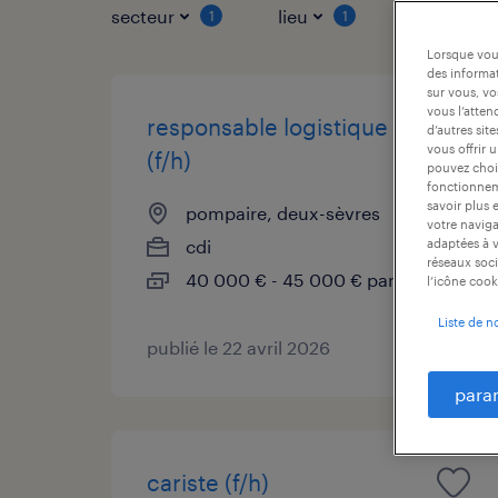
secteur
lieu
type de co
1
1
Lorsque vous
des informat
sur vous, vo
vous l’atten
responsable logistique
d’autres sit
vous offrir 
(f/h)
pouvez chois
fonctionneme
savoir plus 
pompaire, deux-sèvres
votre naviga
cdi
adaptées à v
réseaux soci
40 000 € - 45 000 € par année
l’icône cook
Liste de n
publié le 22 avril 2026
para
cariste (f/h)