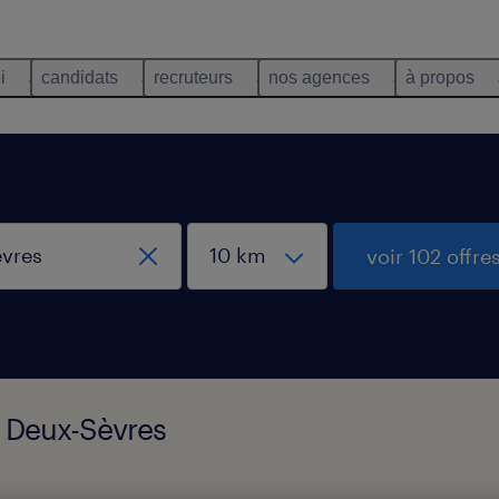
i
candidats
recruteurs
nos agences
à propos
voir 102 offre
e, Deux-Sèvres