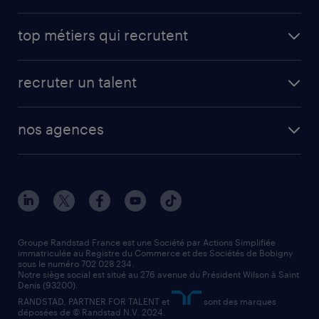
avantages intérimaires randstad
carrières professionnelles
top métiers qui recrutent
app talent / portail web
candidature spontanée
fiches métiers
faq candidat / intérimaire
créer un compte candidat
recruter un talent
plombier chauffagiste
toutes nos solutions RH
vendeur
nos agences
solutions opérationnelles
agent de fabrication
toutes nos agences
solutions professionnelles
conducteur de poids lourd
nos agences par ville
contact entreprise
manutentionnaire
nos agences par région
faq intérim / recrutement
technico-commercial
nos cabinets de recrutement
assistant administratif
Groupe Randstad France est une Société par Actions Simplifiée
immatriculée au Registre du Commerce et des Sociétés de Bobigny
sous le numéro 702 028 234.
comptable
Notre siège social est situé au 276 avenue du Président Wilson à Saint
Denis (93200).
RANDSTAD, PARTNER FOR TALENT et
sont des marques
déposées de © Randstad N.V. 2024.