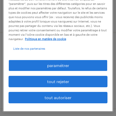
“paramétrer”, puis sur les titres des différentes catégories pour en savoir
plus et modifier nos paramètres par défaut. Toutefois, le refus de certains
types de cookies peut affecter votre navigation sur le site et les services
que nous pouvons vous offrir (ex : vous recevrez des publicités moins
publié le 31 juillet 2026
adaptées à votre profil lorsque vous naviguerez sur Internet, vous ne
pourrez pas partager du contenu via les réseaux sociaux, etc.). Vous
pourrez retirer votre consentement ou modifier votre paramétrage à tout
moment via l’icône cookie disponible en bas et à gauche de votre
navigateur.
Politique en matière de cookie
technicien essais electricité (f/h)
Liste de nos partenaires
quimper, finistère
cdi
paramétrer
35 000 € par année
tout rejeter
publié le 24 décembre 2025
tout autoriser