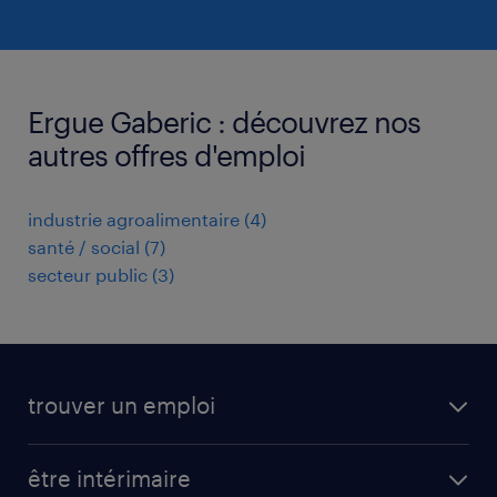
Ergue Gaberic : découvrez nos
autres offres d'emploi
industrie agroalimentaire
(
4
)
santé / social
(
7
)
secteur public
(
3
)
trouver un emploi
toutes nos offres d'emploi
être intérimaire
carrières opérationnelles