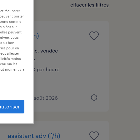
effacer les filtres
 et récupérer
 peuvent porter
nctionne comme
ciblées sur
 elles peuvent
plieur (f/h)
privée, vous
es au bon
ories pour en
la verrie, vendée
peut affecter
blicités moins
intérim
enu via les
12,31 € par heure
tout moment via
publié le 4 août 2026
autoriser
assistant adv (f/h)