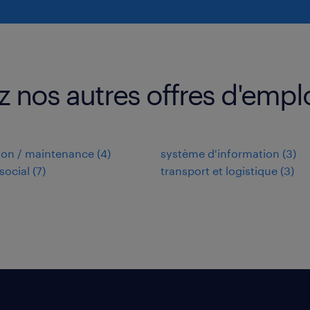
z nos autres offres d'empl
ion / maintenance
(
4
)
système d'information
(
3
)
social
(
7
)
transport et logistique
(
3
)