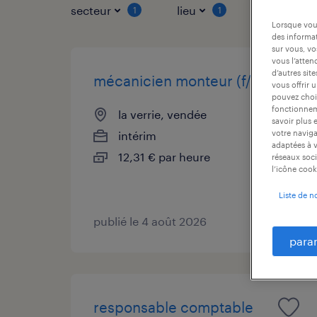
secteur
lieu
type de co
1
1
Lorsque vous
des informat
sur vous, vo
vous l’atten
d’autres sit
mécanicien monteur (f/h)
vous offrir 
pouvez chois
fonctionneme
la verrie, vendée
savoir plus 
votre naviga
intérim
adaptées à v
12,31 € par heure
réseaux soci
l’icône cook
Liste de n
publié le 4 août 2026
para
responsable comptable