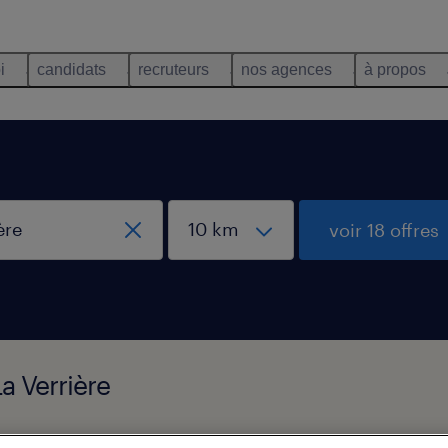
i
candidats
recruteurs
nos agences
à propos
voir 18 offres
La Verrière