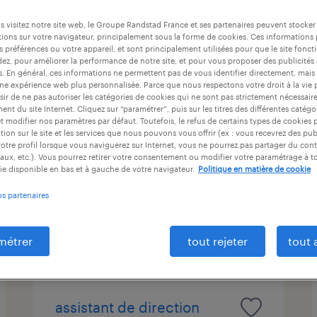
ntrat
durée du contrat
niveau d'expérience
 visitez notre site web, le Groupe Randstad France et ses partenaires peuvent stocker
ions sur votre navigateur, principalement sous la forme de cookies. Ces informations
s préférences ou votre appareil, et sont principalement utilisées pour que le site fo
dez, pour améliorer la performance de notre site, et pour vous proposer des publicités 
es. En général, ces informations ne permettent pas de vous identifier directement, mais
soudeur mig/mag (f/h)
une expérience web plus personnalisée. Parce que nous respectons votre droit à la vie 
ir de ne pas autoriser les catégories de cookies qui ne sont pas strictement nécessair
nt du site Internet. Cliquez sur “paramétrer”, puis sur les titres des différentes catég
la verrie, vendée
et modifier nos paramètres par défaut. Toutefois, le refus de certains types de cookies 
tion sur le site et les services que nous pouvons vous offrir (ex : vous recevrez des pu
intérim
otre profil lorsque vous naviguerez sur Internet, vous ne pourrez pas partager du cont
12,31 € par heure
aux, etc.). Vous pourrez retirer votre consentement ou modifier votre paramétrage à 
ie disponible en bas et à gauche de votre navigateur.
Politique en matière de cookie
os partenaires
publié le 4 août 2026
métrer
tout rejeter
tout 
assistant de direction