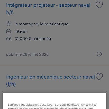
intégrateur projeteur - secteur naval
h/f
la montagne, loire-atlantique
intérim
31 000 € par année
publié le 26 juillet 2026
ingénieur en mécanique secteur naval
(f/h)
la montagne, loire-atlantique
intérim
Lorsque vous visitez notre site web, le Groupe Randstad France et ses
partenaires peuvent stocker et récupérer des informations sur votre