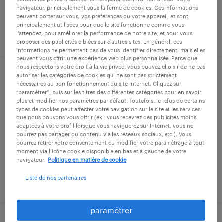
45 000 € - 55 000 € par année
navigateur, principalement sous la forme de cookies. Ces informations
peuvent porter sur vous, vos préférences ou votre appareil, et sont
principalement utilisées pour que le site fonctionne comme vous
l’attendez, pour améliorer la performance de notre site, et pour vous
publié le 29 mai 2026
proposer des publicités ciblées sur d’autres sites. En général, ces
informations ne permettent pas de vous identifier directement, mais elles
peuvent vous offrir une expérience web plus personnalisée. Parce que
nous respectons votre droit à la vie privée, vous pouvez choisir de ne pas
autoriser les catégories de cookies qui ne sont pas strictement
partenaire rh secteur naval (f/h)
nécessaires au bon fonctionnement du site Internet. Cliquez sur
“paramétrer”, puis sur les titres des différentes catégories pour en savoir
plus et modifier nos paramètres par défaut. Toutefois, le refus de certains
la montagne, loire-atlantique
types de cookies peut affecter votre navigation sur le site et les services
que nous pouvons vous offrir (ex : vous recevrez des publicités moins
intérim
adaptées à votre profil lorsque vous naviguerez sur Internet, vous ne
38 000 € - 55 000 € par année
pourrez pas partager du contenu via les réseaux sociaux, etc.). Vous
pourrez retirer votre consentement ou modifier votre paramétrage à tout
moment via l’icône cookie disponible en bas et à gauche de votre
navigateur.
Politique en matière de cookie
Liste de nos partenaires
publié le 24 juillet 2026
paramétrer