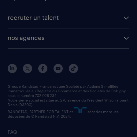
app talent / portail web
candidature spontanée
fiches métiers
faq candidat / intérimaire
créer un compte candidat
recruter un talent
plombier chauffagiste
toutes nos solutions RH
vendeur
nos agences
solutions opérationnelles
agent de fabrication
toutes nos agences
solutions professionnelles
conducteur de poids lourd
nos agences par ville
contact entreprise
manutentionnaire
nos agences par région
faq intérim / recrutement
technico-commercial
nos cabinets de recrutement
assistant administratif
Groupe Randstad France est une Société par Actions Simplifiée
immatriculée au Registre du Commerce et des Sociétés de Bobigny
sous le numéro 702 028 234.
comptable
Notre siège social est situé au 276 avenue du Président Wilson à Saint
Denis (93200).
RANDSTAD, PARTNER FOR TALENT et
sont des marques
déposées de © Randstad N.V. 2024.
FAQ