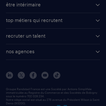
toutes nos offres d'emploi
être intérimaire
carrières opérationnelles
avantages intérimaires randstad
carrières professionnelles
top métiers qui recrutent
app talent / portail web
candidature spontanée
fiches métiers
faq candidat / intérimaire
créer un compte candidat
recruter un talent
plombier chauffagiste
toutes nos solutions RH
vendeur
nos agences
solutions opérationnelles
agent de fabrication
toutes nos agences
solutions professionnelles
conducteur de poids lourd
nos agences par ville
contact entreprise
manutentionnaire
nos agences par région
faq intérim / recrutement
technico-commercial
nos cabinets de recrutement
assistant administratif
Groupe Randstad France est une Société par Actions Simplifiée
immatriculée au Registre du Commerce et des Sociétés de Bobigny
sous le numéro 702 028 234.
comptable
Notre siège social est situé au 276 avenue du Président Wilson à Saint
Denis (93200).