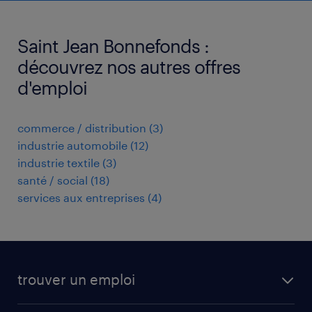
Saint Jean Bonnefonds :
découvrez nos autres offres
d'emploi
commerce / distribution
(
3
)
industrie automobile
(
12
)
industrie textile
(
3
)
santé / social
(
18
)
services aux entreprises
(
4
)
trouver un emploi