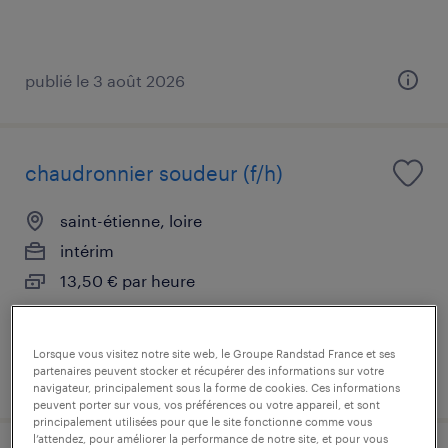
publié le 3 août 2026
chaudronnier soudeur (f/h)
saint-étienne, loire
intérim
13,50 € par heure
Lorsque vous visitez notre site web, le Groupe Randstad France et ses
partenaires peuvent stocker et récupérer des informations sur votre
publié le 7 août 2026
navigateur, principalement sous la forme de cookies. Ces informations
peuvent porter sur vous, vos préférences ou votre appareil, et sont
principalement utilisées pour que le site fonctionne comme vous
l’attendez, pour améliorer la performance de notre site, et pour vous