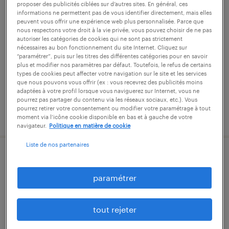
proposer des publicités ciblées sur d’autres sites. En général, ces
magasinier cariste (f/h)
informations ne permettent pas de vous identifier directement, mais elles
peuvent vous offrir une expérience web plus personnalisée. Parce que
nous respectons votre droit à la vie privée, vous pouvez choisir de ne pas
roche-la-molière, loire
autoriser les catégories de cookies qui ne sont pas strictement
nécessaires au bon fonctionnement du site Internet. Cliquez sur
intérim
“paramétrer”, puis sur les titres des différentes catégories pour en savoir
13,00 € par heure
plus et modifier nos paramètres par défaut. Toutefois, le refus de certains
types de cookies peut affecter votre navigation sur le site et les services
que nous pouvons vous offrir (ex : vous recevrez des publicités moins
adaptées à votre profil lorsque vous naviguerez sur Internet, vous ne
pourrez pas partager du contenu via les réseaux sociaux, etc.). Vous
pourrez retirer votre consentement ou modifier votre paramétrage à tout
publié le 3 août 2026
moment via l’icône cookie disponible en bas et à gauche de votre
navigateur.
Politique en matière de cookie
Liste de nos partenaires
opérateur cn (f/h)
paramétrer
saint-étienne, loire
intérim
tout rejeter
12,50 € par heure