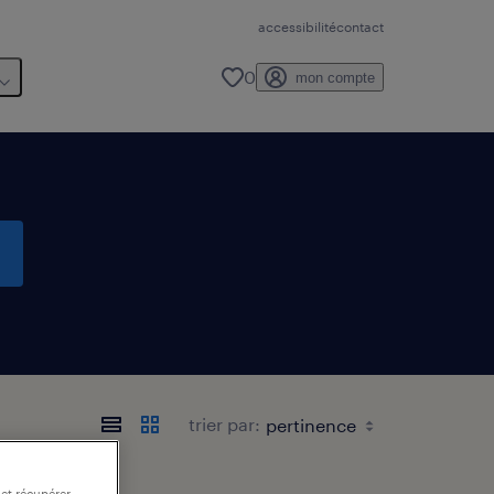
accessibilité
contact
0
mon compte
trier par:
 et récupérer