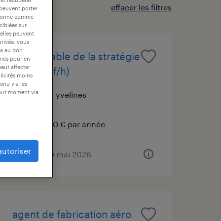
effacer les filtres
 peuvent porter
nctionne comme
ciblées sur
 elles peuvent
privée, vous
es au bon
responsable de la stratégie
ories pour en
peut affecter
digitale (f/h)
blicités moins
enu via les
tout moment via
plaisir, yvelines
cdi
50 000 € par année
autoriser
publié le 19 mai 2026
agent de fabrication aéro