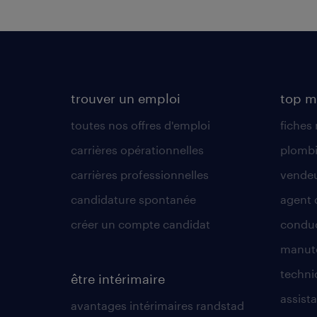
trouver un emploi
top m
toutes nos offres d'emploi
fiches
carrières opérationnelles
plombi
carrières professionnelles
vende
candidature spontanée
agent 
créer un compte candidat
conduc
manute
techni
être intérimaire
assista
avantages intérimaires randstad