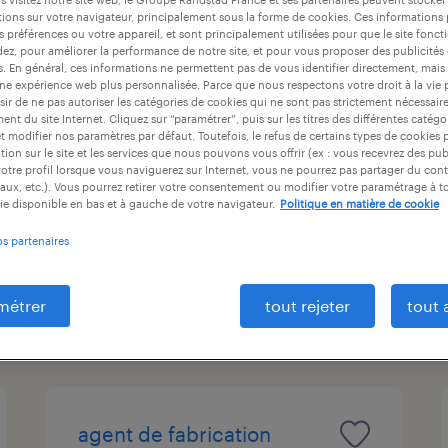
ntrat
durée du contrat
niveau d'expérience
ions sur votre navigateur, principalement sous la forme de cookies. Ces informations
s préférences ou votre appareil, et sont principalement utilisées pour que le site fo
dez, pour améliorer la performance de notre site, et pour vous proposer des publicités 
es. En général, ces informations ne permettent pas de vous identifier directement, mais
une expérience web plus personnalisée. Parce que nous respectons votre droit à la vie 
ir de ne pas autoriser les catégories de cookies qui ne sont pas strictement nécessair
assistant adv (f/h)
nt du site Internet. Cliquez sur “paramétrer”, puis sur les titres des différentes catég
et modifier nos paramètres par défaut. Toutefois, le refus de certains types de cookies 
tion sur le site et les services que nous pouvons vous offrir (ex : vous recevrez des pu
plaisir, yvelines
otre profil lorsque vous naviguerez sur Internet, vous ne pourrez pas partager du cont
aux, etc.). Vous pourrez retirer votre consentement ou modifier votre paramétrage à 
intérim
ie disponible en bas et à gauche de votre navigateur.
Politique en matière de cookie
35 000 € par année
os partenaires
métrer
tout rejeter
tout 
publié le 29 juin 2026
agent de fabrication