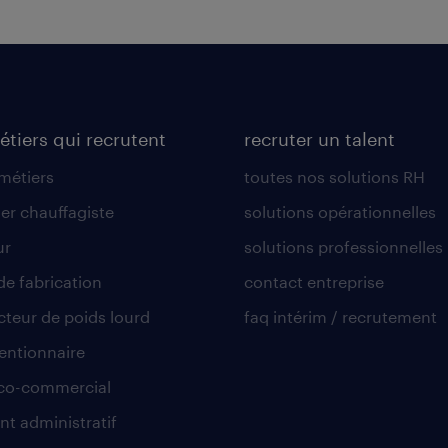
étiers qui recrutent
recruter un talent
 métiers
toutes nos solutions RH
er chauffagiste
solutions opérationnelles
ur
solutions professionnelles
de fabrication
contact entreprise
teur de poids lourd
faq intérim / recrutement
ntionnaire
co-commercial
nt administratif