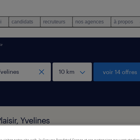
i
candidats
recruteurs
nos agences
à propos
ir
voir 14 offres
laisir, Yvelines
 visitez notre site web, le Groupe Randstad France et ses partenaires peuvent stocker