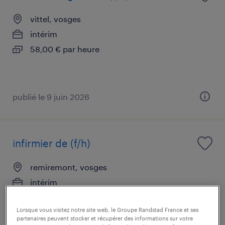
vittel, vosges
intérim
58,00 € par heure
publié le 9 juin 2026
infirmier de (f/h)
remiremont, vosges
intérim
2 530 € - 3 996 € par mois
Lorsque vous visitez notre site web, le Groupe Randstad France et ses
partenaires peuvent stocker et récupérer des informations sur votre