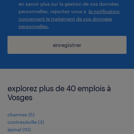
en savoir plus sur la gestion de vos données
personnelles, reportez-vous à
la notification
concernant le traitement de vos données
personnelles.
enregistrer
explorez plus de 40 emplois à
Vosges
charmes
(
5
)
contrexéville
(
3
)
épinal
(
10
)