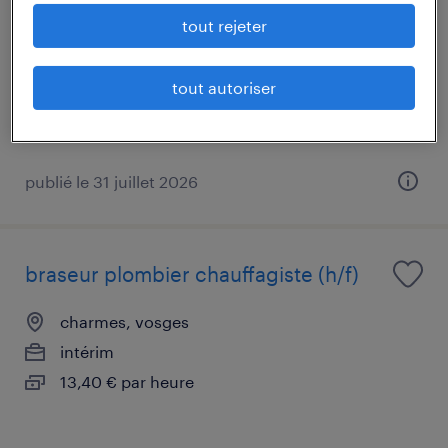
tout rejeter
charmes, vosges
intérim
12,31 € par heure
tout autoriser
publié le 31 juillet 2026
braseur plombier chauffagiste (h/f)
charmes, vosges
intérim
13,40 € par heure