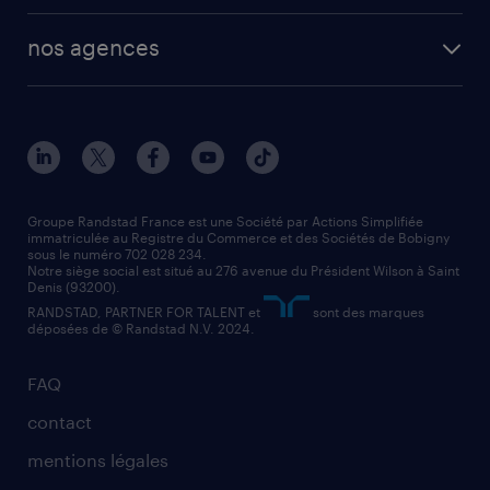
toutes nos solutions RH
vendeur
nos agences
solutions opérationnelles
agent de fabrication
toutes nos agences
solutions professionnelles
conducteur de poids lourd
nos agences par ville
contact entreprise
manutentionnaire
nos agences par région
faq intérim / recrutement
technico-commercial
nos cabinets de recrutement
assistant administratif
Groupe Randstad France est une Société par Actions Simplifiée
immatriculée au Registre du Commerce et des Sociétés de Bobigny
sous le numéro 702 028 234.
comptable
Notre siège social est situé au 276 avenue du Président Wilson à Saint
Denis (93200).
RANDSTAD, PARTNER FOR TALENT et
sont des marques
déposées de © Randstad N.V. 2024.
FAQ
contact
mentions légales