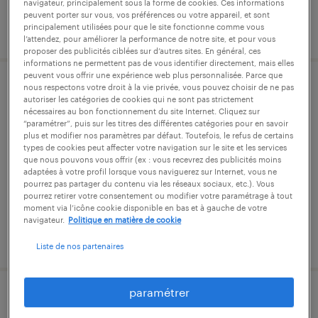
navigateur, principalement sous la forme de cookies. Ces informations
peuvent porter sur vous, vos préférences ou votre appareil, et sont
publié le 6 juillet 2026
principalement utilisées pour que le site fonctionne comme vous
l’attendez, pour améliorer la performance de notre site, et pour vous
proposer des publicités ciblées sur d’autres sites. En général, ces
informations ne permettent pas de vous identifier directement, mais elles
peuvent vous offrir une expérience web plus personnalisée. Parce que
nous respectons votre droit à la vie privée, vous pouvez choisir de ne pas
aide soignant (f/h)
autoriser les catégories de cookies qui ne sont pas strictement
nécessaires au bon fonctionnement du site Internet. Cliquez sur
“paramétrer”, puis sur les titres des différentes catégories pour en savoir
saint-dié-des-vosges, vosges
plus et modifier nos paramètres par défaut. Toutefois, le refus de certains
intérim
types de cookies peut affecter votre navigation sur le site et les services
que nous pouvons vous offrir (ex : vous recevrez des publicités moins
2 485 € - 3 323 € par mois
adaptées à votre profil lorsque vous naviguerez sur Internet, vous ne
pourrez pas partager du contenu via les réseaux sociaux, etc.). Vous
pourrez retirer votre consentement ou modifier votre paramétrage à tout
moment via l’icône cookie disponible en bas et à gauche de votre
navigateur.
Politique en matière de cookie
publié le 16 juillet 2026
Liste de nos partenaires
paramétrer
cariste (f/h)