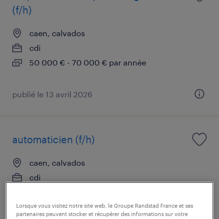
(f/h)
caen, calvados
cdi
50 000 € - 70 000 € par année
publié le 13 avril 2026
automaticien (f/h)
caen, calvados
cdi
28 000 € par année
Lorsque vous visitez notre site web, le Groupe Randstad France et ses
partenaires peuvent stocker et récupérer des informations sur votre