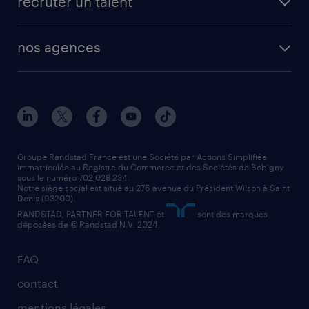
recruter un talent
plombier chauffagiste
toutes nos solutions RH
vendeur
nos agences
solutions opérationnelles
agent de fabrication
toutes nos agences
solutions professionnelles
conducteur de poids lourd
nos agences par ville
contact entreprise
manutentionnaire
nos agences par région
faq intérim / recrutement
technico-commercial
nos cabinets de recrutement
assistant administratif
Groupe Randstad France est une Société par Actions Simplifiée
immatriculée au Registre du Commerce et des Sociétés de Bobigny
sous le numéro 702 028 234.
comptable
Notre siège social est situé au 276 avenue du Président Wilson à Saint
Denis (93200).
RANDSTAD, PARTNER FOR TALENT et
sont des marques
déposées de © Randstad N.V. 2024.
FAQ
contact
mentions légales