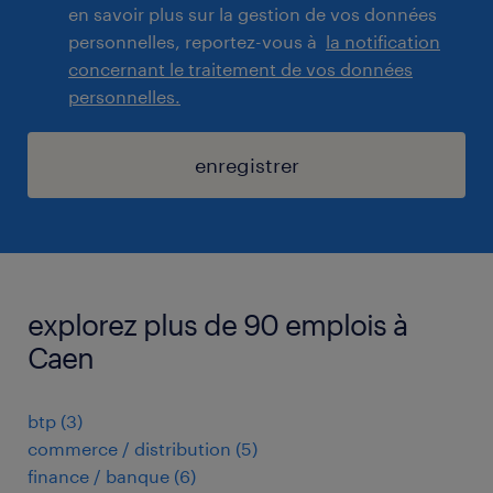
en savoir plus sur la gestion de vos données
personnelles, reportez-vous à
la notification
concernant le traitement de vos données
personnelles.
enregistrer
explorez plus de 90 emplois à
Caen
btp
(
3
)
commerce / distribution
(
5
)
finance / banque
(
6
)