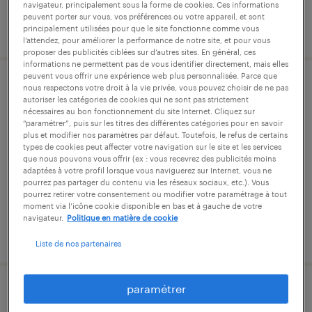
navigateur, principalement sous la forme de cookies. Ces informations
peuvent porter sur vous, vos préférences ou votre appareil, et sont
publié le 12 janvier 2026
principalement utilisées pour que le site fonctionne comme vous
l’attendez, pour améliorer la performance de notre site, et pour vous
proposer des publicités ciblées sur d’autres sites. En général, ces
informations ne permettent pas de vous identifier directement, mais elles
peuvent vous offrir une expérience web plus personnalisée. Parce que
nous respectons votre droit à la vie privée, vous pouvez choisir de ne pas
gestionnaire assurances pro (f/h)
autoriser les catégories de cookies qui ne sont pas strictement
nécessaires au bon fonctionnement du site Internet. Cliquez sur
caen, calvados
“paramétrer”, puis sur les titres des différentes catégories pour en savoir
plus et modifier nos paramètres par défaut. Toutefois, le refus de certains
cdi
types de cookies peut affecter votre navigation sur le site et les services
que nous pouvons vous offrir (ex : vous recevrez des publicités moins
35 000 € - 42 000 € par année
adaptées à votre profil lorsque vous naviguerez sur Internet, vous ne
pourrez pas partager du contenu via les réseaux sociaux, etc.). Vous
pourrez retirer votre consentement ou modifier votre paramétrage à tout
moment via l’icône cookie disponible en bas et à gauche de votre
navigateur.
Politique en matière de cookie
publié le 8 décembre 2025
Liste de nos partenaires
paramétrer
agent de soins (f/h)