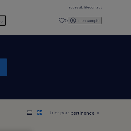
accessibilité
contact
0
mon compte
trier par: