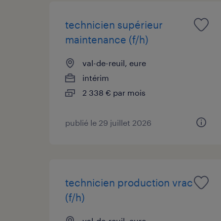
technicien supérieur
maintenance (f/h)
val-de-reuil, eure
intérim
2 338 € par mois
publié le 29 juillet 2026
technicien production vrac
(f/h)
val-de-reuil, eure