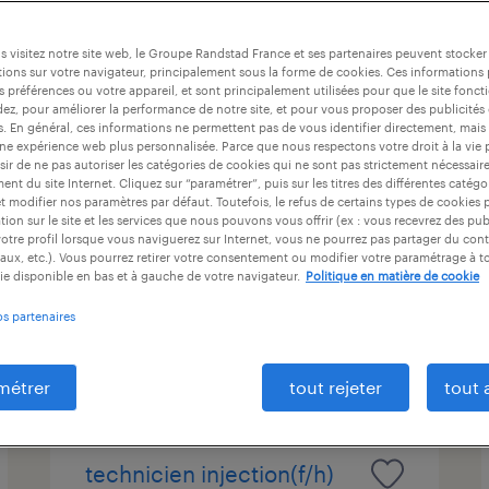
at
durée du contrat
niveau d'expérience
 visitez notre site web, le Groupe Randstad France et ses partenaires peuvent stocker
ions sur votre navigateur, principalement sous la forme de cookies. Ces informations
s préférences ou votre appareil, et sont principalement utilisées pour que le site fo
dez, pour améliorer la performance de notre site, et pour vous proposer des publicités 
peintre industriel (f/h)
es. En général, ces informations ne permettent pas de vous identifier directement, mais
une expérience web plus personnalisée. Parce que nous respectons votre droit à la vie 
ir de ne pas autoriser les catégories de cookies qui ne sont pas strictement nécessair
pont-saint-pierre, eure
nt du site Internet. Cliquez sur “paramétrer”, puis sur les titres des différentes catég
et modifier nos paramètres par défaut. Toutefois, le refus de certains types de cookies 
intérim
tion sur le site et les services que nous pouvons vous offrir (ex : vous recevrez des pu
12,00 € par heure
otre profil lorsque vous naviguerez sur Internet, vous ne pourrez pas partager du cont
aux, etc.). Vous pourrez retirer votre consentement ou modifier votre paramétrage à 
ie disponible en bas et à gauche de votre navigateur.
Politique en matière de cookie
os partenaires
publié le 7 juillet 2026
métrer
tout rejeter
tout 
technicien injection(f/h)