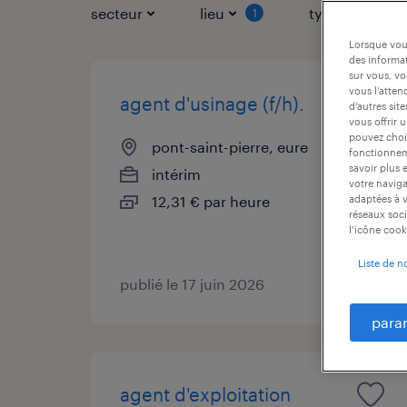
secteur
lieu
type de contr
1
Lorsque vous
des informat
sur vous, vo
vous l’atten
agent d'usinage (f/h).
d’autres sit
vous offrir 
pouvez chois
pont-saint-pierre, eure
fonctionneme
savoir plus 
intérim
votre naviga
12,31 € par heure
adaptées à v
réseaux soci
l’icône cook
Liste de n
publié le 17 juin 2026
para
agent d'exploitation