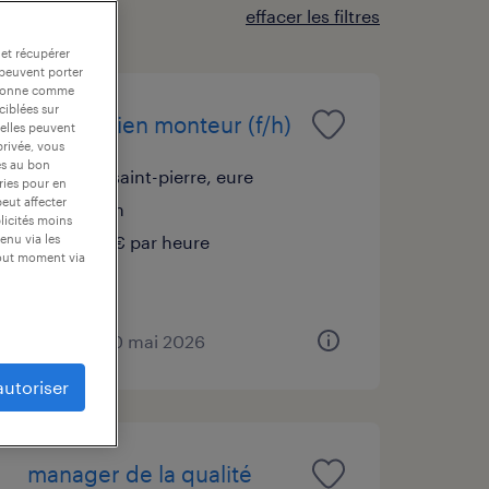
effacer les filtres
 et récupérer
 peuvent porter
nctionne comme
ciblées sur
mécanicien monteur (f/h)
 elles peuvent
privée, vous
es au bon
pont-saint-pierre, eure
ories pour en
peut affecter
intérim
blicités moins
12,02 € par heure
enu via les
tout moment via
publié le 20 mai 2026
autoriser
manager de la qualité