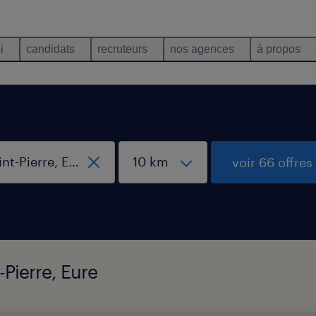
i
candidats
recruteurs
nos agences
à propos
voir 66 offres
-Pierre, Eure