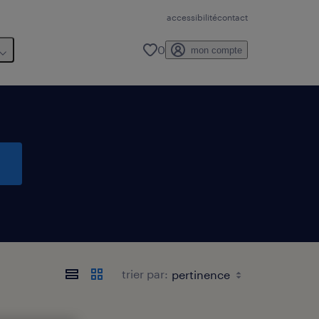
accessibilité
contact
0
mon compte
s
trier par: