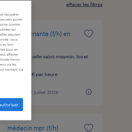
effacer les filtres
 et récupérer
 peuvent porter
nctionne comme
ciblées sur
aide soignante (f/h) en
 elles peuvent
privée, vous
ehpad
es au bon
ories pour en
peut affecter
la chapelle-saint-mesmin, loiret
blicités moins
cdd
enu via les
tout moment via
13,00 € par heure
publié le 22 juillet 2026
autoriser
médecin mpr (f/h)