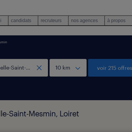
i
candidats
recruteurs
nos agences
à propos
esmin
voir 215 offre
lle-Saint-Mesmin, Loiret