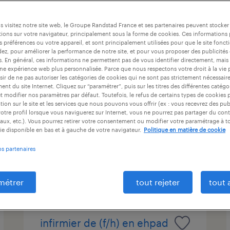
at
durée du contrat
niveau d'expérience
 visitez notre site web, le Groupe Randstad France et ses partenaires peuvent stocker
ions sur votre navigateur, principalement sous la forme de cookies. Ces informations
s préférences ou votre appareil, et sont principalement utilisées pour que le site fo
dez, pour améliorer la performance de notre site, et pour vous proposer des publicités 
infirmier de (f/h) en ehpad
es. En général, ces informations ne permettent pas de vous identifier directement, mais
une expérience web plus personnalisée. Parce que nous respectons votre droit à la vie 
ir de ne pas autoriser les catégories de cookies qui ne sont pas strictement nécessair
la chapelle-saint-mesmin, loiret
nt du site Internet. Cliquez sur “paramétrer”, puis sur les titres des différentes catég
et modifier nos paramètres par défaut. Toutefois, le refus de certains types de cookies 
cdi
tion sur le site et les services que nous pouvons vous offrir (ex : vous recevrez des pu
15,00 € par heure
otre profil lorsque vous naviguerez sur Internet, vous ne pourrez pas partager du cont
aux, etc.). Vous pourrez retirer votre consentement ou modifier votre paramétrage à 
ie disponible en bas et à gauche de votre navigateur.
Politique en matière de cookie
os partenaires
publié le 22 juillet 2026
métrer
tout rejeter
tout 
infirmier de (f/h) en ehpad