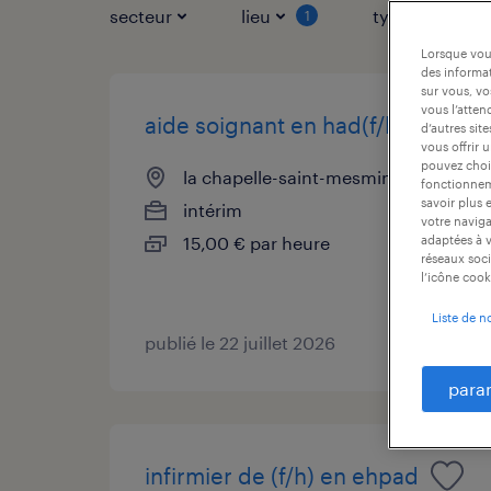
secteur
lieu
type de contr
1
Lorsque vous
des informat
sur vous, vo
vous l’atten
aide soignant en had(f/h)
d’autres sit
vous offrir 
pouvez chois
la chapelle-saint-mesmin, loiret
fonctionneme
savoir plus 
intérim
votre naviga
15,00 € par heure
adaptées à v
réseaux soci
l’icône cook
Liste de n
publié le 22 juillet 2026
para
infirmier de (f/h) en ehpad