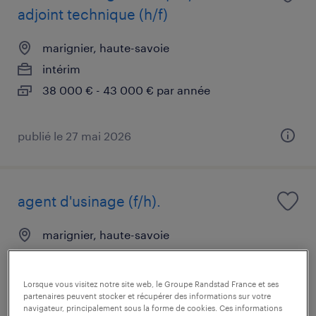
adjoint technique (h/f)
marignier, haute-savoie
intérim
38 000 € - 43 000 € par année
publié le 27 mai 2026
agent d'usinage (f/h).
marignier, haute-savoie
intérim
14,00 € - 18,00 € par heure
Lorsque vous visitez notre site web, le Groupe Randstad France et ses
partenaires peuvent stocker et récupérer des informations sur votre
navigateur, principalement sous la forme de cookies. Ces informations