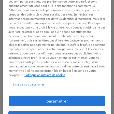
peuvent porter sur vous, vos préférences ou votre appareil, et sont
principalement utilisées pour que le site fonctionne comme vous
publié le 23 juillet 2026
l’attendez, pour améliorer la performance de notre site, et pour vous
proposer des publicités ciblées sur d’autres sites. En général, ces
informations ne permettent pas de vous identifier directement, mais elles
peuvent vous offrir une expérience web plus personnalisée. Parce que
nous respectons votre droit à la vie privée, vous pouvez choisir de ne pas
autoriser les catégories de cookies qui ne sont pas strictement
opérateur régleur cn - index a200 &
nécessaires au bon fonctionnement du site Internet. Cliquez sur
citizen (h/f)
“paramétrer”, puis sur les titres des différentes catégories pour en savoir
plus et modifier nos paramètres par défaut. Toutefois, le refus de certains
types de cookies peut affecter votre navigation sur le site et les services
marignier, haute-savoie
que nous pouvons vous offrir (ex : vous recevrez des publicités moins
adaptées à votre profil lorsque vous naviguerez sur Internet, vous ne
intérim
pourrez pas partager du contenu via les réseaux sociaux, etc.). Vous
pourrez retirer votre consentement ou modifier votre paramétrage à tout
28 000 € - 36 000 € par année
moment via l’icône cookie disponible en bas et à gauche de votre
navigateur.
Politique en matière de cookie
Liste de nos partenaires
publié le 27 mai 2026
paramétrer
opérateur sur tour cn traub tnl (h/f)