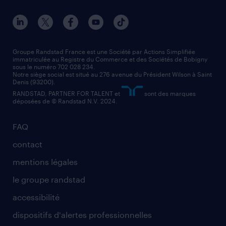
nos agences par ville
contact entreprise
manutentionnaire
nos agences par région
faq intérim / recrutement
technico-commercial
nos cabinets de recrutement
assistant administratif
Groupe Randstad France est une Société par Actions Simplifiée
immatriculée au Registre du Commerce et des Sociétés de Bobigny
sous le numéro 702 028 234.
comptable
Notre siège social est situé au 276 avenue du Président Wilson à Saint
Denis (93200).
RANDSTAD, PARTNER FOR TALENT et
sont des marques
déposées de © Randstad N.V. 2024.
FAQ
contact
mentions légales
le groupe randstad
accessibilité
dispositifs d'alertes professionnelles