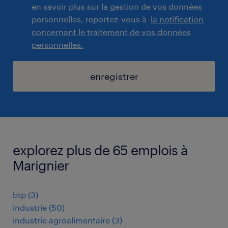
en savoir plus sur la gestion de vos données
personnelles, reportez-vous à
la notification
concernant le traitement de vos données
personnelles.
enregistrer
explorez plus de 65 emplois à
Marignier
btp
(
3
)
industrie
(
50
)
industrie agroalimentaire
(
3
)