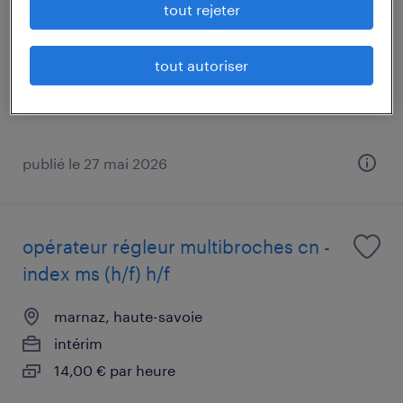
tout rejeter
marignier, haute-savoie
intérim
tout autoriser
28 000 € - 36 000 € par année
publié le 27 mai 2026
opérateur régleur multibroches cn -
index ms (h/f) h/f
marnaz, haute-savoie
intérim
14,00 € par heure