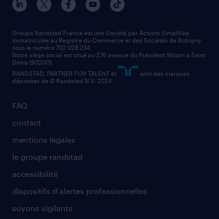
nos agences par région
faq intérim / recrutement
technico-commercial
nos cabinets de recrutement
assistant administratif
Groupe Randstad France est une Société par Actions Simplifiée
immatriculée au Registre du Commerce et des Sociétés de Bobigny
sous le numéro 702 028 234.
comptable
Notre siège social est situé au 276 avenue du Président Wilson à Saint
Denis (93200).
RANDSTAD, PARTNER FOR TALENT et
sont des marques
déposées de © Randstad N.V. 2024.
FAQ
contact
mentions légales
le groupe randstad
accessibilité
dispositifs d'alertes professionnelles
soyons vigilants