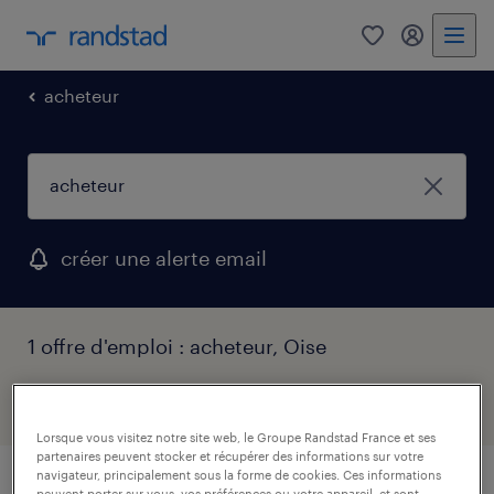
0
mon comp
acheteur
créer une alerte email
1 offre d'emploi : acheteur, Oise
filtres
1
Lorsque vous visitez notre site web, le Groupe Randstad France et ses
partenaires peuvent stocker et récupérer des informations sur votre
navigateur, principalement sous la forme de cookies. Ces informations
peuvent porter sur vous, vos préférences ou votre appareil, et sont