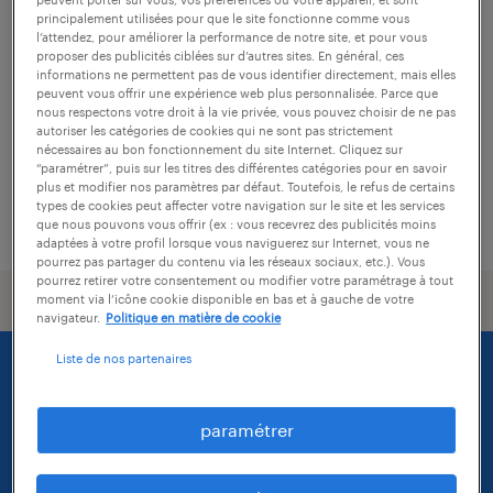
approvisionneur (f/h)
principalement utilisées pour que le site fonctionne comme vous
l’attendez, pour améliorer la performance de notre site, et pour vous
méru, oise
proposer des publicités ciblées sur d’autres sites. En général, ces
informations ne permettent pas de vous identifier directement, mais elles
intérim
peuvent vous offrir une expérience web plus personnalisée. Parce que
nous respectons votre droit à la vie privée, vous pouvez choisir de ne pas
36 000 € par année
autoriser les catégories de cookies qui ne sont pas strictement
nécessaires au bon fonctionnement du site Internet. Cliquez sur
“paramétrer”, puis sur les titres des différentes catégories pour en savoir
plus et modifier nos paramètres par défaut. Toutefois, le refus de certains
types de cookies peut affecter votre navigation sur le site et les services
publié le 1 juin 2026
que nous pouvons vous offrir (ex : vous recevrez des publicités moins
adaptées à votre profil lorsque vous naviguerez sur Internet, vous ne
pourrez pas partager du contenu via les réseaux sociaux, etc.). Vous
pourrez retirer votre consentement ou modifier votre paramétrage à tout
moment via l’icône cookie disponible en bas et à gauche de votre
navigateur.
Politique en matière de cookie
Liste de nos partenaires
paramétrer