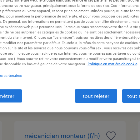
 visitez notre site web, le Groupe Randstad France et ses partenaires peuvent stocker
ntrat
durée du contrat
niveau d'expérience
ions sur votre navigateur, principalement sous la forme de cookies. Ces informations
s préférences ou votre appareil, et sont principalement utilisées pour que le site fo
dez, pour améliorer la performance de notre site, et pour vous proposer des publicités 
es. En général, ces informations ne permettent pas de vous identifier directement, mais
une expérience web plus personnalisée. Parce que nous respectons votre droit à la vie 
ir de ne pas autoriser les catégories de cookies qui ne sont pas strictement nécessair
agent d'accueil (f/h)
nt du site Internet. Cliquez sur “paramétrer”, puis sur les titres des différentes catég
et modifier nos paramètres par défaut. Toutefois, le refus de certains types de cookies 
tion sur le site et les services que nous pouvons vous offrir (ex : vous recevrez des pu
dormans, marne
otre profil lorsque vous naviguerez sur Internet, vous ne pourrez pas partager du cont
aux, etc.). Vous pourrez retirer votre consentement ou modifier votre paramétrage à 
intérim
ie disponible en bas et à gauche de votre navigateur.
Politique en matière de cookie
12,31 € par heure
os partenaires
métrer
tout rejeter
tout 
publié le 3 août 2026
mécanicien monteur (f/h)