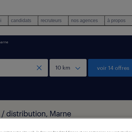
i
candidats
recruteurs
nos agences
à propos
arne
voir 14 offres
/ distribution, Marne