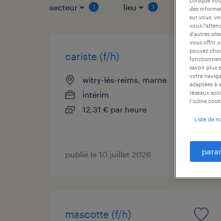
Lorsque vous
secteur
lieu
type de co
1
1
des informat
sur vous, vo
vous l’atten
d’autres sit
vous offrir 
pouvez chois
cariste (f/h)
fonctionneme
savoir plus 
votre naviga
witry-lès-reims, marne
adaptées à v
réseaux soci
intérim
l’icône cook
12,31 € par heure
Liste de n
para
publié le 10 juillet 2026
mascotte (f/h)