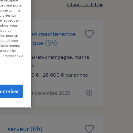
 et récupérer
effacer les filtres
 peuvent porter
nctionne comme
ciblées sur
 elles peuvent
privée, vous
es au bon
technicien maintenance
ories pour en
peut affecter
informatique (f/h)
blicités moins
enu via les
tout moment via
châlons-en-champagne, marne
intérim
26 000 € - 28 000 € par année
autoriser
publié le 23 décembre 2025
serveur (f/h)