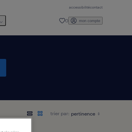
accessibilité
contact
0
mon compte
trier par: