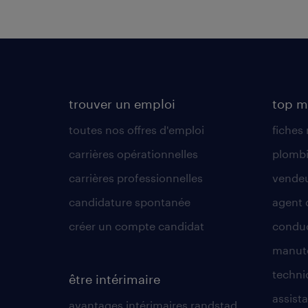
trouver un emploi
top m
toutes nos offres d'emploi
fiches
carrières opérationnelles
plombi
carrières professionnelles
vende
candidature spontanée
agent 
créer un compte candidat
conduc
manute
techni
être intérimaire
assista
avantages intérimaires randstad