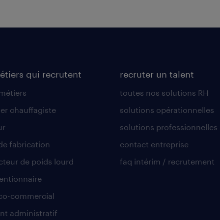
étiers qui recrutent
recruter un talent
 métiers
toutes nos solutions RH
er chauffagiste
solutions opérationnelles
ur
solutions professionnelles
de fabrication
contact entreprise
teur de poids lourd
faq intérim / recrutement
ntionnaire
co-commercial
nt administratif