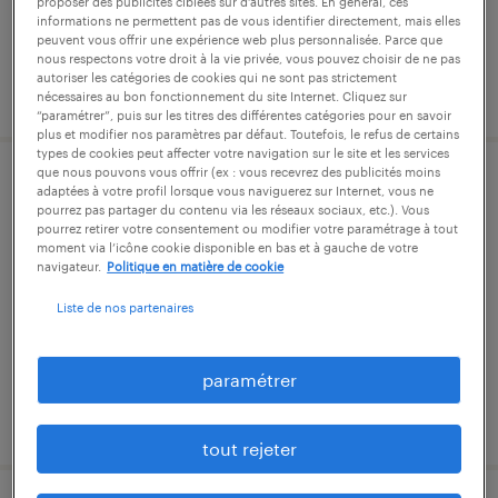
proposer des publicités ciblées sur d’autres sites. En général, ces
informations ne permettent pas de vous identifier directement, mais elles
peuvent vous offrir une expérience web plus personnalisée. Parce que
nous respectons votre droit à la vie privée, vous pouvez choisir de ne pas
autoriser les catégories de cookies qui ne sont pas strictement
publié le 21 juillet 2026
nécessaires au bon fonctionnement du site Internet. Cliquez sur
“paramétrer”, puis sur les titres des différentes catégories pour en savoir
plus et modifier nos paramètres par défaut. Toutefois, le refus de certains
types de cookies peut affecter votre navigation sur le site et les services
que nous pouvons vous offrir (ex : vous recevrez des publicités moins
conducteur de ligne (h/f) (f/h)
adaptées à votre profil lorsque vous naviguerez sur Internet, vous ne
pourrez pas partager du contenu via les réseaux sociaux, etc.). Vous
pourrez retirer votre consentement ou modifier votre paramétrage à tout
feyzin, rhône
moment via l’icône cookie disponible en bas et à gauche de votre
navigateur.
Politique en matière de cookie
cdi
Liste de nos partenaires
26 000 € par année
paramétrer
publié le 29 juillet 2026
tout rejeter