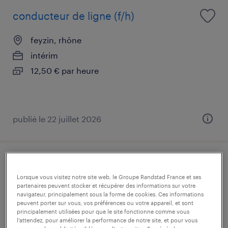
conducteur de ligne (f/h)
feyzin, rhône
intérim
12,50 € par heure
publié le 22 juillet 2026
technicien de maintenance (f/h)
Lorsque vous visitez notre site web, le Groupe Randstad France et ses
partenaires peuvent stocker et récupérer des informations sur votre
feyzin, rhône
navigateur, principalement sous la forme de cookies. Ces informations
peuvent porter sur vous, vos préférences ou votre appareil, et sont
intérim
principalement utilisées pour que le site fonctionne comme vous
2 500 € par mois
l’attendez, pour améliorer la performance de notre site, et pour vous