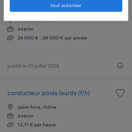
opérateur des procédés (f/h)
tout autoriser
vénissieux, rhône
intérim
24 000 € - 28 000 € par année
publié le 20 juillet 2026
conducteur poids lourds (f/h)
saint-fons, rhône
intérim
13,71 € par heure