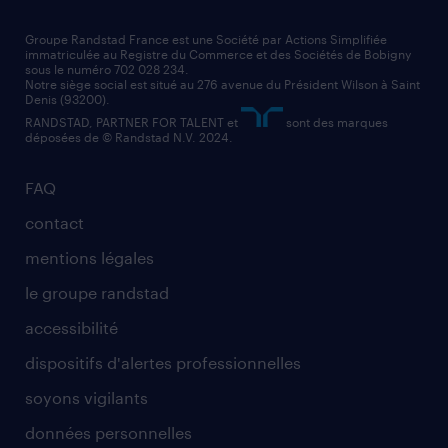
faq intérim / recrutement
technico-commercial
nos cabinets de recrutement
assistant administratif
Groupe Randstad France est une Société par Actions Simplifiée
immatriculée au Registre du Commerce et des Sociétés de Bobigny
sous le numéro 702 028 234.
comptable
Notre siège social est situé au 276 avenue du Président Wilson à Saint
Denis (93200).
RANDSTAD, PARTNER FOR TALENT et
sont des marques
déposées de © Randstad N.V. 2024.
FAQ
contact
mentions légales
le groupe randstad
accessibilité
dispositifs d'alertes professionnelles
soyons vigilants
données personnelles