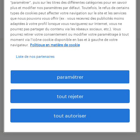
“paramétrer”, puis sur les titres des différentes catégories pour en savoir
plus et modifier nos paramètres par défaut. Toutefois, le refus de certains
types de cookies peut affecter votre navigation sur le site et les services
que nous pouvons vous offrir (ex : vous recevrez des publicités moins
adaptées à votre profil lorsque vous naviguerez sur Internet, vous ne
publié le 6 juillet 2026
pourrez pas partager du contenu via les réseaux sociaux, etc.). Vous
pourrez retirer votre consentement ou modifier votre paramétrage à tout
moment via l’icône cookie disponible en bas et à gauche de votre
navigateur.
Politique en matière de cookie
conducteur poids lourds (f/h)
Liste de nos partenaires
orvault, loire-atlantique
paramétrer
intérim
13,20 € par heure
tout rejeter
tout autoriser
publié le 6 août 2026