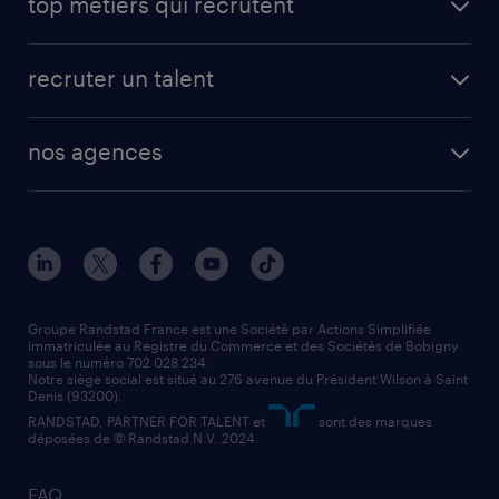
top métiers qui recrutent
app talent / portail web
candidature spontanée
fiches métiers
faq candidat / intérimaire
créer un compte candidat
recruter un talent
plombier chauffagiste
toutes nos solutions RH
vendeur
nos agences
solutions opérationnelles
agent de fabrication
toutes nos agences
solutions professionnelles
conducteur de poids lourd
nos agences par ville
contact entreprise
manutentionnaire
nos agences par région
faq intérim / recrutement
technico-commercial
nos cabinets de recrutement
assistant administratif
Groupe Randstad France est une Société par Actions Simplifiée
immatriculée au Registre du Commerce et des Sociétés de Bobigny
sous le numéro 702 028 234.
comptable
Notre siège social est situé au 276 avenue du Président Wilson à Saint
Denis (93200).
RANDSTAD, PARTNER FOR TALENT et
sont des marques
déposées de © Randstad N.V. 2024.
FAQ