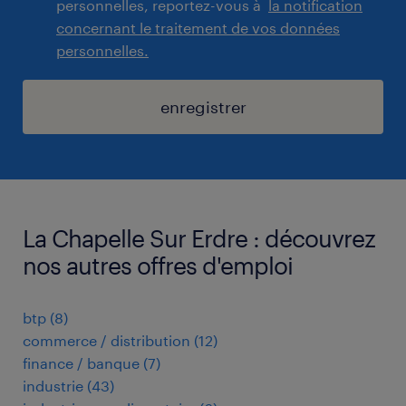
personnelles, reportez-vous à
la notification
concernant le traitement de vos données
personnelles.
enregistrer
La Chapelle Sur Erdre : découvrez
nos autres offres d'emploi
btp
(
8
)
commerce / distribution
(
12
)
finance / banque
(
7
)
industrie
(
43
)