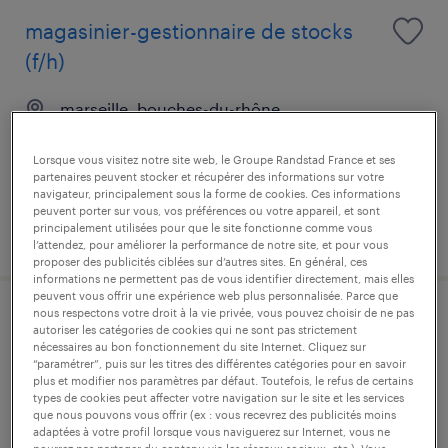
magasinier-gestionnaire de stocks
(f/h)
marseille, bouches-du-rhône
intérim
Lorsque vous visitez notre site web, le Groupe Randstad France et ses
12,31 € par heure
partenaires peuvent stocker et récupérer des informations sur votre
navigateur, principalement sous la forme de cookies. Ces informations
peuvent porter sur vous, vos préférences ou votre appareil, et sont
principalement utilisées pour que le site fonctionne comme vous
publié le 17 juillet 2026
l’attendez, pour améliorer la performance de notre site, et pour vous
proposer des publicités ciblées sur d’autres sites. En général, ces
informations ne permettent pas de vous identifier directement, mais elles
peuvent vous offrir une expérience web plus personnalisée. Parce que
nous respectons votre droit à la vie privée, vous pouvez choisir de ne pas
gestionnaire copropriété (f/h)
autoriser les catégories de cookies qui ne sont pas strictement
nécessaires au bon fonctionnement du site Internet. Cliquez sur
“paramétrer”, puis sur les titres des différentes catégories pour en savoir
marseille, bouches-du-rhône
plus et modifier nos paramètres par défaut. Toutefois, le refus de certains
types de cookies peut affecter votre navigation sur le site et les services
cdi
que nous pouvons vous offrir (ex : vous recevrez des publicités moins
40 000 € - 42 000 € par année
adaptées à votre profil lorsque vous naviguerez sur Internet, vous ne