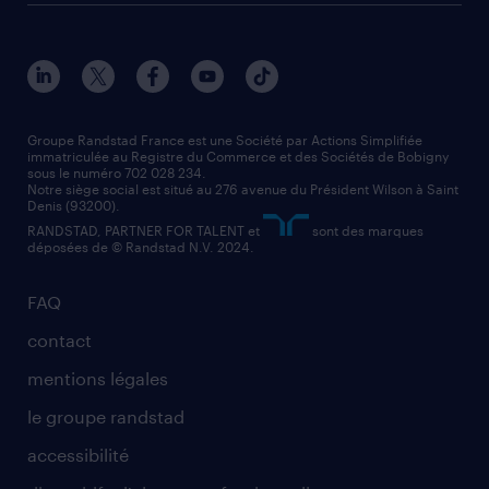
toutes nos agences
solutions professionnelles
conducteur de poids lourd
nos agences par ville
contact entreprise
manutentionnaire
nos agences par région
faq intérim / recrutement
technico-commercial
nos cabinets de recrutement
assistant administratif
Groupe Randstad France est une Société par Actions Simplifiée
immatriculée au Registre du Commerce et des Sociétés de Bobigny
sous le numéro 702 028 234.
comptable
Notre siège social est situé au 276 avenue du Président Wilson à Saint
Denis (93200).
RANDSTAD, PARTNER FOR TALENT et
sont des marques
déposées de © Randstad N.V. 2024.
FAQ
contact
mentions légales
le groupe randstad
accessibilité