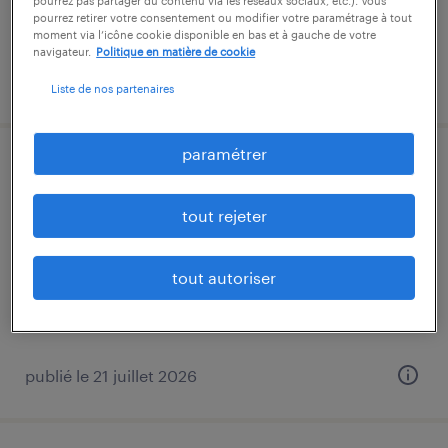
pourrez pas partager du contenu via les réseaux sociaux, etc.). Vous
pourrez retirer votre consentement ou modifier votre paramétrage à tout
moment via l’icône cookie disponible en bas et à gauche de votre
navigateur.
Politique en matière de cookie
publié le 26 septembre 2025
Liste de nos partenaires
paramétrer
technicien itinerant equipement
medical (f/h)
tout rejeter
marseille, bouches-du-rhône
tout autoriser
intérim
12,31 € par heure
publié le 21 juillet 2026