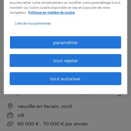
pourrez retirer votre consentement ou modifier votre paramétrage à tout
technicien de maintenance 3x8 (f/h)
moment via l’icône cookie disponible en bas et à gauche de votre
navigateur.
Politique en matière de cookie
tourcoing, nord
Liste de nos partenaires
cdi
28 000 € par année
paramétrer
tout rejeter
publié le 16 juin 2026
tout autoriser
responsable maintenance (f/h)
neuville-en-ferrain, nord
cdi
60 000 € - 70 000 € par année