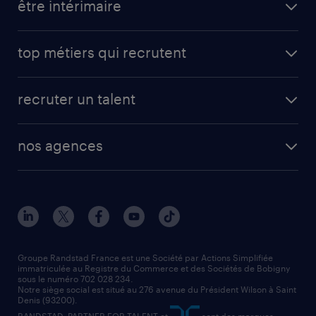
être intérimaire
carrières opérationnelles
avantages intérimaires randstad
carrières professionnelles
top métiers qui recrutent
app talent / portail web
candidature spontanée
fiches métiers
faq candidat / intérimaire
créer un compte candidat
recruter un talent
plombier chauffagiste
toutes nos solutions RH
vendeur
nos agences
solutions opérationnelles
agent de fabrication
toutes nos agences
solutions professionnelles
conducteur de poids lourd
nos agences par ville
contact entreprise
manutentionnaire
nos agences par région
faq intérim / recrutement
technico-commercial
nos cabinets de recrutement
assistant administratif
Groupe Randstad France est une Société par Actions Simplifiée
immatriculée au Registre du Commerce et des Sociétés de Bobigny
sous le numéro 702 028 234.
comptable
Notre siège social est situé au 276 avenue du Président Wilson à Saint
Denis (93200).
RANDSTAD, PARTNER FOR TALENT et
sont des marques