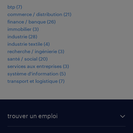
btp
(
7
)
commerce / distribution
(
21
)
finance / banque
(
26
)
immobilier
(
3
)
industrie
(
28
)
industrie textile
(
4
)
recherche / ingénierie
(
3
)
santé / social
(
20
)
services aux entreprises
(
3
)
système d'information
(
5
)
transport et logistique
(
7
)
trouver un emploi
toutes nos offres d'emploi