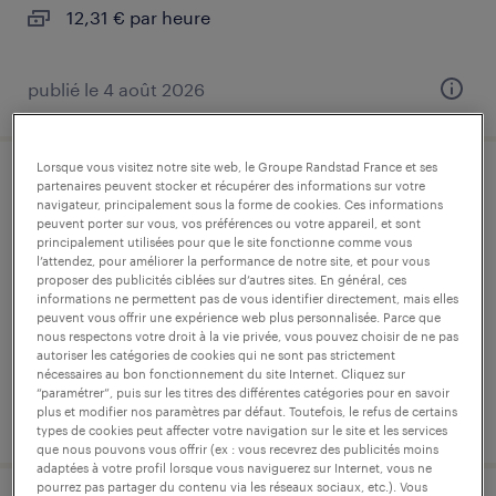
12,31 € par heure
publié le 4 août 2026
Lorsque vous visitez notre site web, le Groupe Randstad France et ses
partenaires peuvent stocker et récupérer des informations sur votre
conducteur de machine (f/h)
navigateur, principalement sous la forme de cookies. Ces informations
peuvent porter sur vous, vos préférences ou votre appareil, et sont
bondues, nord
principalement utilisées pour que le site fonctionne comme vous
l’attendez, pour améliorer la performance de notre site, et pour vous
intérim
proposer des publicités ciblées sur d’autres sites. En général, ces
informations ne permettent pas de vous identifier directement, mais elles
12,52 € par heure
peuvent vous offrir une expérience web plus personnalisée. Parce que
nous respectons votre droit à la vie privée, vous pouvez choisir de ne pas
autoriser les catégories de cookies qui ne sont pas strictement
nécessaires au bon fonctionnement du site Internet. Cliquez sur
“paramétrer”, puis sur les titres des différentes catégories pour en savoir
plus et modifier nos paramètres par défaut. Toutefois, le refus de certains
publié le 3 août 2026
types de cookies peut affecter votre navigation sur le site et les services
que nous pouvons vous offrir (ex : vous recevrez des publicités moins
adaptées à votre profil lorsque vous naviguerez sur Internet, vous ne
pourrez pas partager du contenu via les réseaux sociaux, etc.). Vous