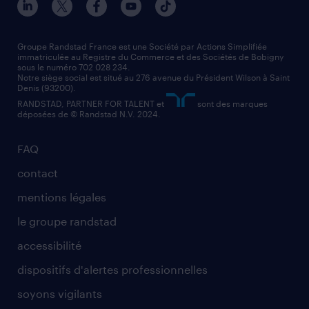
nos agences par région
faq intérim / recrutement
technico-commercial
nos cabinets de recrutement
assistant administratif
Groupe Randstad France est une Société par Actions Simplifiée
immatriculée au Registre du Commerce et des Sociétés de Bobigny
sous le numéro 702 028 234.
comptable
Notre siège social est situé au 276 avenue du Président Wilson à Saint
Denis (93200).
RANDSTAD, PARTNER FOR TALENT et
sont des marques
déposées de © Randstad N.V. 2024.
FAQ
contact
mentions légales
le groupe randstad
accessibilité
dispositifs d'alertes professionnelles
soyons vigilants