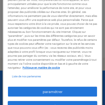
conducteur de ligne (f/h)
principalement utilisées pour que le site fonctionne comme vous
l’attendez, pour améliorer la performance de notre site, et pour vous
lavelanet, ariège
proposer des publicités ciblées sur d’autres sites. En général, ces
informations ne permettent pas de vous identifier directement, mais elles
intérim
peuvent vous offrir une expérience web plus personnalisée. Parce que
nous respectons votre droit à la vie privée, vous pouvez choisir de ne pas
13,00 € par heure
autoriser les catégories de cookies qui ne sont pas strictement
nécessaires au bon fonctionnement du site Internet. Cliquez sur
“paramétrer”, puis sur les titres des différentes catégories pour en savoir
plus et modifier nos paramètres par défaut. Toutefois, le refus de certains
types de cookies peut affecter votre navigation sur le site et les services
publié le 17 juillet 2026
que nous pouvons vous offrir (ex : vous recevrez des publicités moins
adaptées à votre profil lorsque vous naviguerez sur Internet, vous ne
pourrez pas partager du contenu via les réseaux sociaux, etc.). Vous
pourrez retirer votre consentement ou modifier votre paramétrage à tout
moment via l’icône cookie disponible en bas et à gauche de votre
navigateur.
Politique en matière de cookie
Liste de nos partenaires
paramétrer