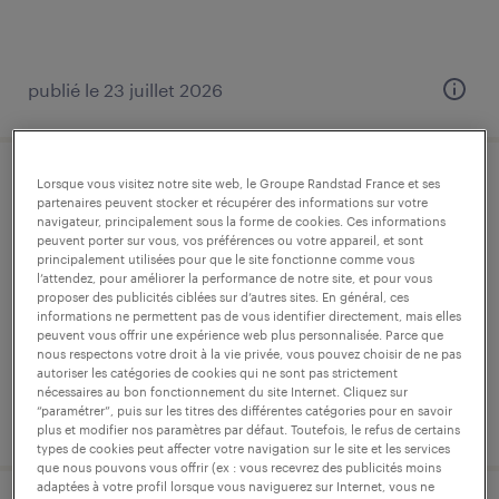
publié le 23 juillet 2026
Lorsque vous visitez notre site web, le Groupe Randstad France et ses
opérateurs mécanique de précision
partenaires peuvent stocker et récupérer des informations sur votre
(f/h)
navigateur, principalement sous la forme de cookies. Ces informations
peuvent porter sur vous, vos préférences ou votre appareil, et sont
principalement utilisées pour que le site fonctionne comme vous
plérin, côtes-d'armor
l’attendez, pour améliorer la performance de notre site, et pour vous
proposer des publicités ciblées sur d’autres sites. En général, ces
intérim
informations ne permettent pas de vous identifier directement, mais elles
peuvent vous offrir une expérience web plus personnalisée. Parce que
12,31 € par heure
nous respectons votre droit à la vie privée, vous pouvez choisir de ne pas
autoriser les catégories de cookies qui ne sont pas strictement
nécessaires au bon fonctionnement du site Internet. Cliquez sur
“paramétrer”, puis sur les titres des différentes catégories pour en savoir
publié le 30 juillet 2026
plus et modifier nos paramètres par défaut. Toutefois, le refus de certains
types de cookies peut affecter votre navigation sur le site et les services
que nous pouvons vous offrir (ex : vous recevrez des publicités moins
adaptées à votre profil lorsque vous naviguerez sur Internet, vous ne