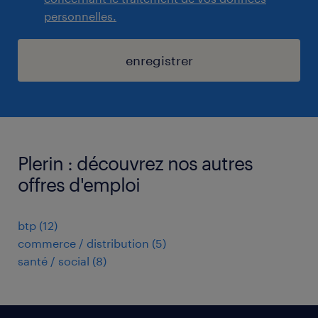
personnelles.
enregistrer
Plerin : découvrez nos autres
offres d'emploi
btp
(
12
)
commerce / distribution
(
5
)
santé / social
(
8
)