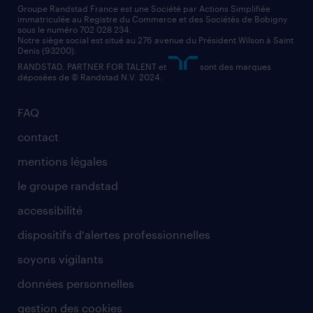
nos cabinets de recrutement
assistant administratif
Groupe Randstad France est une Société par Actions Simplifiée
immatriculée au Registre du Commerce et des Sociétés de Bobigny
sous le numéro 702 028 234.
comptable
Notre siège social est situé au 276 avenue du Président Wilson à Saint
Denis (93200).
RANDSTAD, PARTNER FOR TALENT et
sont des marques
déposées de © Randstad N.V. 2024.
FAQ
contact
mentions légales
le groupe randstad
accessibilité
dispositifs d'alertes professionnelles
soyons vigilants
données personnelles
gestion des cookies