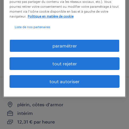
pourrez pas partager du contenu via les réseaux sociaux, etc.). Vous
agent d'usinage (f/h).
pourrez retirer votre consentement ou modifier votre paramétrage à tout
moment via l’icône cookie disponible en bas et à gauche de votre
navigateur.
Politique en matière de cookie
plérin, côtes-d'armor
Liste de nos partenaires
intérim
12,41 € par heure
paramétrer
tout rejeter
publié le 30 juillet 2026
tout autoriser
préparateur de commandes (f/h)
plérin, côtes-d'armor
intérim
12,31 € par heure