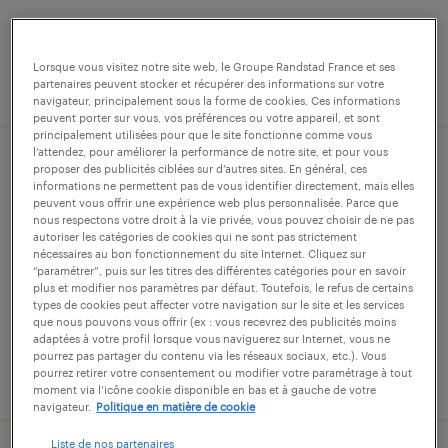
Lorsque vous visitez notre site web, le Groupe Randstad France et ses
publié le 29 juin 2026
partenaires peuvent stocker et récupérer des informations sur votre
navigateur, principalement sous la forme de cookies. Ces informations
peuvent porter sur vous, vos préférences ou votre appareil, et sont
principalement utilisées pour que le site fonctionne comme vous
l’attendez, pour améliorer la performance de notre site, et pour vous
contremaître laboratoire (f/h)
proposer des publicités ciblées sur d’autres sites. En général, ces
informations ne permettent pas de vous identifier directement, mais elles
peuvent vous offrir une expérience web plus personnalisée. Parce que
beyrède-jumet, hautes-pyrénées
nous respectons votre droit à la vie privée, vous pouvez choisir de ne pas
autoriser les catégories de cookies qui ne sont pas strictement
intérim
nécessaires au bon fonctionnement du site Internet. Cliquez sur
“paramétrer”, puis sur les titres des différentes catégories pour en savoir
28 000 € - 30 000 € par année
plus et modifier nos paramètres par défaut. Toutefois, le refus de certains
types de cookies peut affecter votre navigation sur le site et les services
que nous pouvons vous offrir (ex : vous recevrez des publicités moins
adaptées à votre profil lorsque vous naviguerez sur Internet, vous ne
pourrez pas partager du contenu via les réseaux sociaux, etc.). Vous
pourrez retirer votre consentement ou modifier votre paramétrage à tout
publié le 11 mai 2026
moment via l’icône cookie disponible en bas et à gauche de votre
navigateur.
Politique en matière de cookie
Liste de nos partenaires