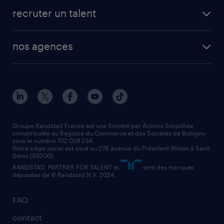
fiches métiers
faq candidat / intérimaire
créer un compte candidat
recruter un talent
plombier chauffagiste
toutes nos solutions RH
vendeur
nos agences
solutions opérationnelles
agent de fabrication
toutes nos agences
solutions professionnelles
conducteur de poids lourd
nos agences par ville
contact entreprise
manutentionnaire
nos agences par région
faq intérim / recrutement
technico-commercial
nos cabinets de recrutement
assistant administratif
Groupe Randstad France est une Société par Actions Simplifiée
immatriculée au Registre du Commerce et des Sociétés de Bobigny
sous le numéro 702 028 234.
comptable
Notre siège social est situé au 276 avenue du Président Wilson à Saint
Denis (93200).
RANDSTAD, PARTNER FOR TALENT et
sont des marques
déposées de © Randstad N.V. 2024.
FAQ
contact