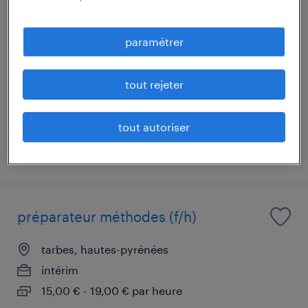
ingénieur electrique harnais et
coffrets électriques (f/h)
paramétrer
séméac, hautes-pyrénées
tout rejeter
intérim
38 000 € - 40 000 € par année
tout autoriser
publié le 26 mars 2026
préparateur méthodes (f/h)
tarbes, hautes-pyrénées
intérim
15,00 € - 19,00 € par heure