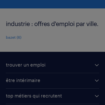
industrie : offres d'emploi par ville.
bazet
(
6
)
trouver un emploi
toutes nos offres d'emploi
être intérimaire
carrières opérationnelles
avantages intérimaires randstad
carrières professionnelles
top métiers qui recrutent
app talent / portail web
candidature spontanée