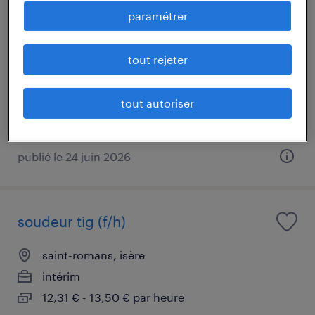
mantentionnaire (f/h)
paramétrer
saint-romans, isère
tout rejeter
cdi
25 480 € - 27 300 € par année
tout autoriser
publié le 24 juin 2026
soudeur tig (f/h)
saint-romans, isère
intérim
12,31 € - 13,50 € par heure