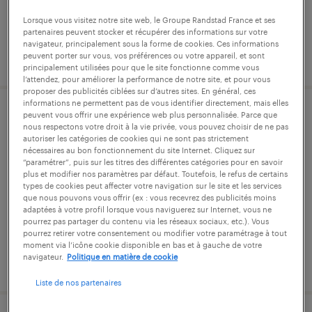
Lorsque vous visitez notre site web, le Groupe Randstad France et ses
partenaires peuvent stocker et récupérer des informations sur votre
navigateur, principalement sous la forme de cookies. Ces informations
publié le 7 août 2026
peuvent porter sur vous, vos préférences ou votre appareil, et sont
principalement utilisées pour que le site fonctionne comme vous
l’attendez, pour améliorer la performance de notre site, et pour vous
proposer des publicités ciblées sur d’autres sites. En général, ces
informations ne permettent pas de vous identifier directement, mais elles
peuvent vous offrir une expérience web plus personnalisée. Parce que
crontôleur fabrication (f/h)
nous respectons votre droit à la vie privée, vous pouvez choisir de ne pas
autoriser les catégories de cookies qui ne sont pas strictement
nécessaires au bon fonctionnement du site Internet. Cliquez sur
saint-romans, isère
“paramétrer”, puis sur les titres des différentes catégories pour en savoir
cdd
plus et modifier nos paramètres par défaut. Toutefois, le refus de certains
types de cookies peut affecter votre navigation sur le site et les services
22 405 € par année
que nous pouvons vous offrir (ex : vous recevrez des publicités moins
adaptées à votre profil lorsque vous naviguerez sur Internet, vous ne
pourrez pas partager du contenu via les réseaux sociaux, etc.). Vous
pourrez retirer votre consentement ou modifier votre paramétrage à tout
moment via l’icône cookie disponible en bas et à gauche de votre
navigateur.
Politique en matière de cookie
publié le 7 août 2026
Liste de nos partenaires