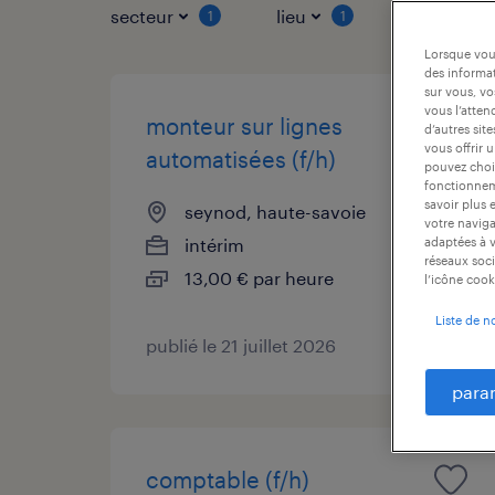
secteur
lieu
type de co
1
1
Lorsque vous
des informat
sur vous, vo
vous l’atten
monteur sur lignes
d’autres sit
vous offrir 
automatisées (f/h)
pouvez chois
fonctionneme
savoir plus 
seynod, haute-savoie
votre naviga
intérim
adaptées à v
réseaux soci
13,00 € par heure
l’icône cook
Liste de n
publié le 21 juillet 2026
para
comptable (f/h)