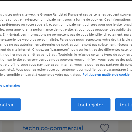
ntrat
durée du contrat
niveau d'expérience
 visitez notre site web, le Groupe Randstad France et ses partenaires peuvent stocker
ions sur votre navigateur, principalement sous la forme de cookies. Ces informations
s préférences ou votre appareil, et sont principalement utilisées pour que le site fo
dez, pour améliorer la performance de notre site, et pour vous proposer des publicités 
monteur de boite de
es. En général, ces informations ne permettent pas de vous identifier directement, mais
une expérience web plus personnalisée. Parce que nous respectons votre droit à la vie 
vitesse (f/h)
ir de ne pas autoriser les catégories de cookies qui ne sont pas strictement nécessair
nt du site Internet. Cliquez sur “paramétrer”, puis sur les titres des différentes catég
et modifier nos paramètres par défaut. Toutefois, le refus de certains types de cookies 
seynod, haute-savoie
tion sur le site et les services que nous pouvons vous offrir (ex : vous recevrez des pu
intérim
otre profil lorsque vous naviguerez sur Internet, vous ne pourrez pas partager du cont
aux, etc.). Vous pourrez retirer votre consentement ou modifier votre paramétrage à 
13,00 € par heure
ie disponible en bas et à gauche de votre navigateur.
Politique en matière de cookie
os partenaires
publié le 21 juillet 2026
métrer
tout rejeter
tout 
technico-commercial