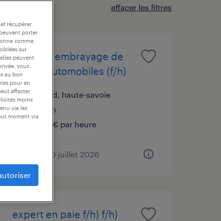
effacer les filtres
 et récupérer
 peuvent porter
nctionne comme
ciblées sur
monteur embrayage de
 elles peuvent
privée, vous
pièces automobiles (f/h)
es au bon
ories pour en
peut affecter
seynod, haute-savoie
blicités moins
intérim
enu via les
tout moment via
13,00 € par heure
publié le 20 juillet 2026
autoriser
expert en paie f/h) f/h)