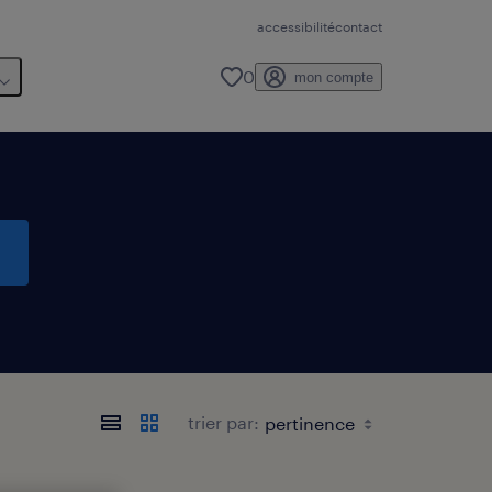
accessibilité
contact
0
mon compte
trier par: