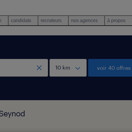
i
candidats
recruteurs
nos agences
à propos
voir 40 offres
, Seynod