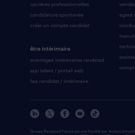
carrières professionnelles
vende
candidature spontanée
agent 
créer un compte candidat
conduc
manute
techni
être intérimaire
assista
avantages intérimaires randstad
compt
app talent / portail web
faq candidat / intérimaire
Groupe Randstad France est une Société par Actions Simplif