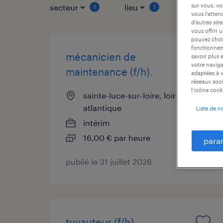
sur vous, vo
secteur
lieu
type de co
1
1
vous l’atten
d’autres sit
vous offrir 
pouvez chois
fonctionneme
mécanicien de
savoir plus 
votre naviga
maintenance (f/h).
adaptées à v
réseaux soci
l’icône cook
sainte-luce-sur-loire, loire-
atlantique
Liste de n
intérim
16,00 € par heure
para
publié le 31 juillet 2026
tuyauteur (f/h)