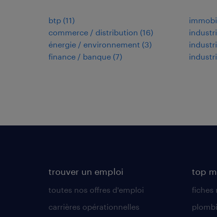
btp
(
11
)
immobil
commerce / distribution
(
16
)
industr
énergie / environnement
(
3
)
industr
finance / banque
(
7
)
industr
trouver un emploi
top m
toutes nos offres d'emploi
fiches
carrières opérationnelles
plombi