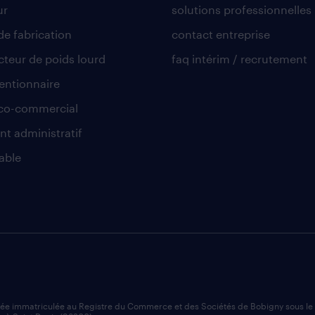
ur
solutions professionnelles
de fabrication
contact entreprise
teur de poids lourd
faq intérim / recrutement
ntionnaire
co-commercial
nt administratif
able
iée immatriculée au Registre du Commerce et des Sociétés de Bobigny sous l