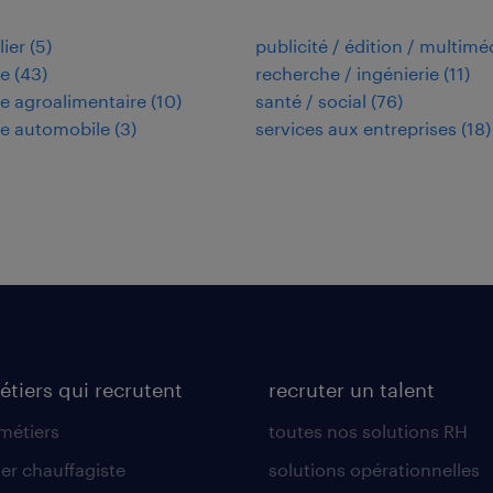
ier
(
5
)
publicité / édition / multimé
ie
(
43
)
recherche / ingénierie
(
11
)
ie agroalimentaire
(
10
)
santé / social
(
76
)
ie automobile
(
3
)
services aux entreprises
(
18
)
étiers qui recrutent
recruter un talent
 métiers
toutes nos solutions RH
er chauffagiste
solutions opérationnelles