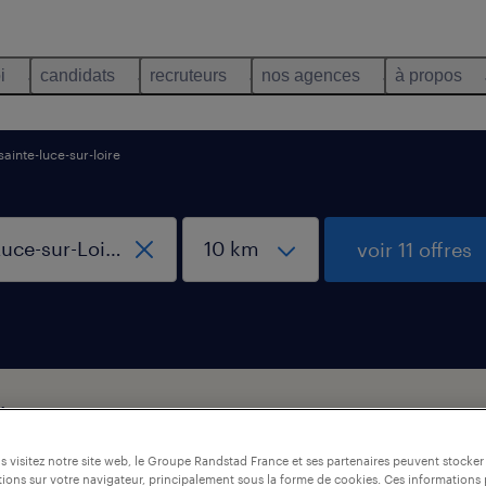
i
candidats
recruteurs
nos agences
à propos
sainte-luce-sur-loire
voir 11 offres
n / maintenance, Sainte-Luce-sur-Loire
 visitez notre site web, le Groupe Randstad France et ses partenaires peuvent stocker
ions sur votre navigateur, principalement sous la forme de cookies. Ces informations