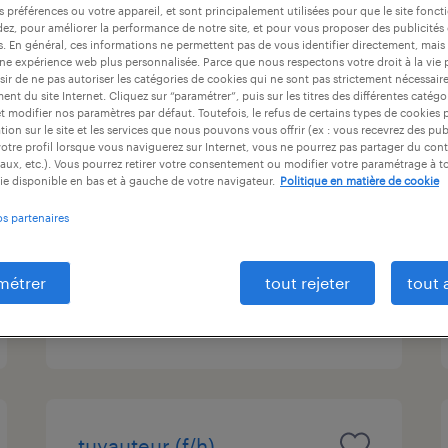
s préférences ou votre appareil, et sont principalement utilisées pour que le site fo
ntrat
durée du contrat
niveau d'expérience
dez, pour améliorer la performance de notre site, et pour vous proposer des publicités 
es. En général, ces informations ne permettent pas de vous identifier directement, mais
une expérience web plus personnalisée. Parce que nous respectons votre droit à la vie 
ir de ne pas autoriser les catégories de cookies qui ne sont pas strictement nécessair
nt du site Internet. Cliquez sur “paramétrer”, puis sur les titres des différentes catég
dessinateur-projeteur
et modifier nos paramètres par défaut. Toutefois, le refus de certains types de cookies 
tion sur le site et les services que nous pouvons vous offrir (ex : vous recevrez des pu
(bâtiment/travaux publics)
otre profil lorsque vous naviguerez sur Internet, vous ne pourrez pas partager du cont
aux, etc.). Vous pourrez retirer votre consentement ou modifier votre paramétrage à 
(f/h)
ie disponible en bas et à gauche de votre navigateur.
Politique en matière de cookie
os partenaires
nantes, loire-atlantique
intérim
27 000 € - 29 000 € par année
métrer
tout rejeter
tout 
publié le 19 août 2025
tuyauteur (f/h)