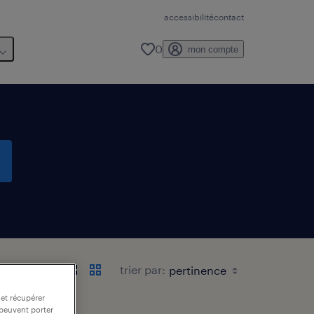
accessibilité
contact
0
mon compte
trier par:
 et récupérer
 peuvent porter