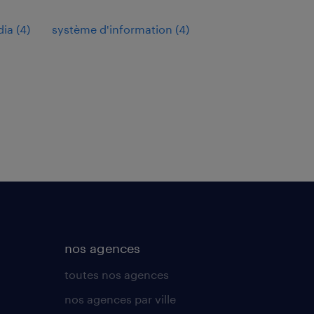
dia
(
4
)
système d'information
(
4
)
nos agences
toutes nos agences
nos agences par ville