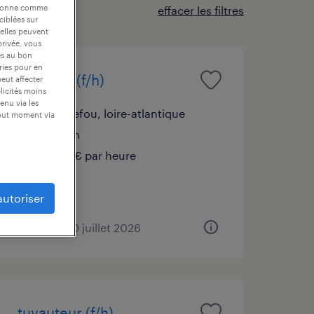
nctionne comme
effacer les filtres
ciblées sur
 elles peuvent
privée, vous
es au bon
ories pour en
soudeur (f/h)
peut affecter
blicités moins
enu via les
carquefou, loire-atlantique
tout moment via
intérim
15,00 € par heure
autoriser
publié le 20 juillet 2026
tuyauteur (f/h)