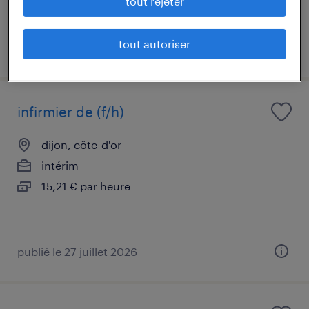
tout rejeter
tout autoriser
publié le 27 juillet 2026
infirmier de (f/h)
dijon, côte-d'or
intérim
15,21 € par heure
publié le 27 juillet 2026