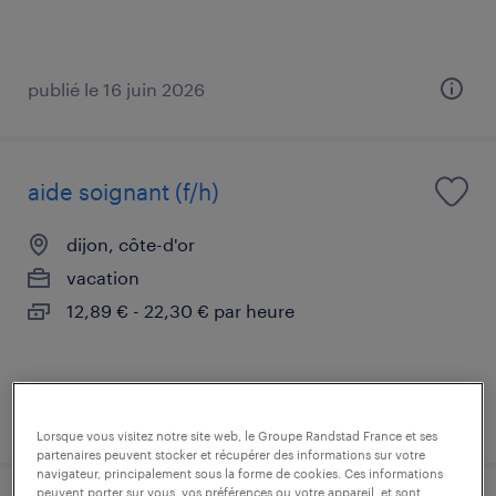
publié le 16 juin 2026
aide soignant (f/h)
dijon, côte-d'or
vacation
12,89 € - 22,30 € par heure
publié le 16 juin 2026
Lorsque vous visitez notre site web, le Groupe Randstad France et ses
partenaires peuvent stocker et récupérer des informations sur votre
navigateur, principalement sous la forme de cookies. Ces informations
peuvent porter sur vous, vos préférences ou votre appareil, et sont