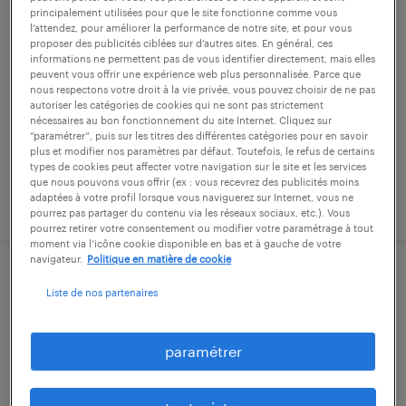
principalement utilisées pour que le site fonctionne comme vous
aide soignant (f/h)
l’attendez, pour améliorer la performance de notre site, et pour vous
proposer des publicités ciblées sur d’autres sites. En général, ces
informations ne permettent pas de vous identifier directement, mais elles
dijon, côte-d'or
peuvent vous offrir une expérience web plus personnalisée. Parce que
intérim
nous respectons votre droit à la vie privée, vous pouvez choisir de ne pas
autoriser les catégories de cookies qui ne sont pas strictement
14,23 € - 22,30 € par heure
nécessaires au bon fonctionnement du site Internet. Cliquez sur
“paramétrer”, puis sur les titres des différentes catégories pour en savoir
plus et modifier nos paramètres par défaut. Toutefois, le refus de certains
types de cookies peut affecter votre navigation sur le site et les services
que nous pouvons vous offrir (ex : vous recevrez des publicités moins
adaptées à votre profil lorsque vous naviguerez sur Internet, vous ne
publié le 16 juin 2026
pourrez pas partager du contenu via les réseaux sociaux, etc.). Vous
pourrez retirer votre consentement ou modifier votre paramétrage à tout
moment via l’icône cookie disponible en bas et à gauche de votre
navigateur.
Politique en matière de cookie
infirmier de (f/h)
Liste de nos partenaires
dijon, côte-d'or
paramétrer
intérim
14,95 € par heure