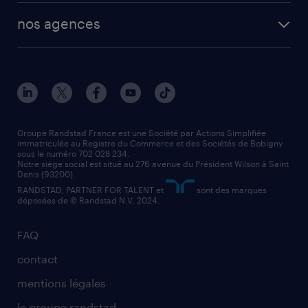
toutes nos solutions RH
vendeur
nos agences
solutions opérationnelles
agent de fabrication
toutes nos agences
solutions professionnelles
conducteur de poids lourd
nos agences par ville
contact entreprise
manutentionnaire
nos agences par région
faq intérim / recrutement
technico-commercial
nos cabinets de recrutement
assistant administratif
Groupe Randstad France est une Société par Actions Simplifiée
immatriculée au Registre du Commerce et des Sociétés de Bobigny
sous le numéro 702 028 234.
comptable
Notre siège social est situé au 276 avenue du Président Wilson à Saint
Denis (93200).
RANDSTAD, PARTNER FOR TALENT et
sont des marques
déposées de © Randstad N.V. 2024.
FAQ
contact
mentions légales
le groupe randstad