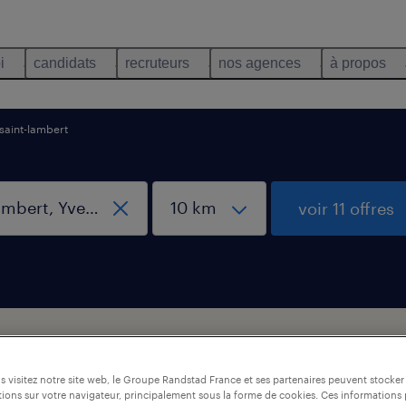
i
candidats
recruteurs
nos agences
à propos
saint-lambert
voir 11 offres
ial, Saint-Lambert, Yvelines
 visitez notre site web, le Groupe Randstad France et ses partenaires peuvent stocker
ions sur votre navigateur, principalement sous la forme de cookies. Ces informations