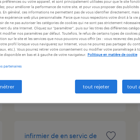
s préférences ou votre appareil, et sont principalement utilisées pour que le site fo
ntrat
durée du contrat
niveau d'expérience
dez, pour améliorer la performance de notre site, et pour vous proposer des publicités 
es. En général, ces informations ne permettent pas de vous identifier directement, mais
une expérience web plus personnalisée. Parce que nous respectons votre droit à la vie 
ir de ne pas autoriser les catégories de cookies qui ne sont pas strictement nécessair
nt du site Internet. Cliquez sur “paramétrer”, puis sur les titres des différentes catég
et modifier nos paramètres par défaut. Toutefois, le refus de certains types de cookies 
sage femme de (f/h)
tion sur le site et les services que nous pouvons vous offrir (ex : vous recevrez des pu
otre profil lorsque vous naviguerez sur Internet, vous ne pourrez pas partager du cont
aux, etc.). Vous pourrez retirer votre consentement ou modifier votre paramétrage à 
trappes, yvelines
ie disponible en bas et à gauche de votre navigateur.
Politique en matière de cookie
vacation
os partenaires
30,71 € - 33,21 € par heure
métrer
tout rejeter
tout 
publié le 31 mars 2026
infirmier de en servic de