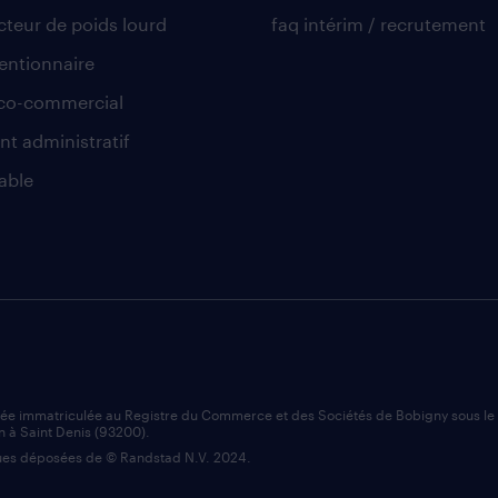
teur de poids lourd
faq intérim / recrutement
ntionnaire
co-commercial
nt administratif
able
iée immatriculée au Registre du Commerce et des Sociétés de Bobigny sous l
n à Saint Denis (93200).
es déposées de © Randstad N.V. 2024.