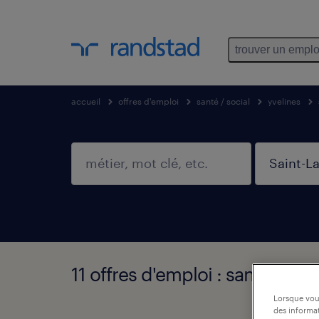
trouver un emplo
accueil
offres d'emploi
santé / social
yvelines
11 offres d'emploi : santé / soc
Lorsque vous
des informat