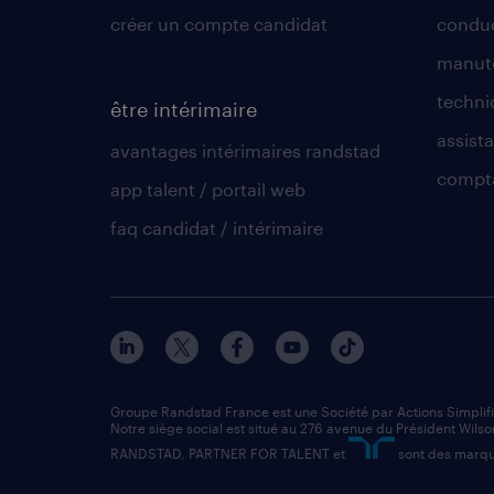
créer un compte candidat
conduc
manute
techni
être intérimaire
assista
avantages intérimaires randstad
compt
app talent / portail web
faq candidat / intérimaire
Groupe Randstad France est une Société par Actions Simplif
Notre siège social est situé au 276 avenue du Président Wilso
RANDSTAD, PARTNER FOR TALENT et
sont des marqu