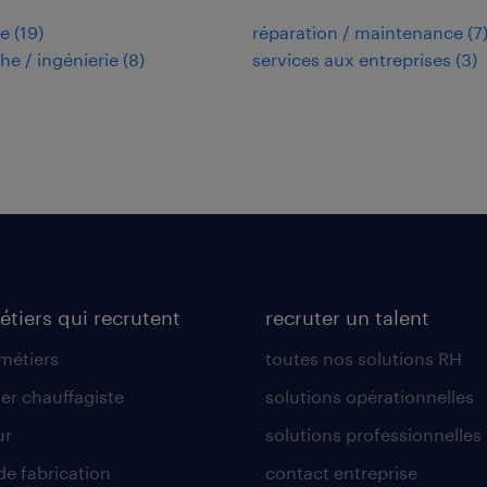
ie
(
19
)
réparation / maintenance
(
7
he / ingénierie
(
8
)
services aux entreprises
(
3
)
étiers qui recrutent
recruter un talent
 métiers
toutes nos solutions RH
er chauffagiste
solutions opérationnelles
ur
solutions professionnelles
de fabrication
contact entreprise