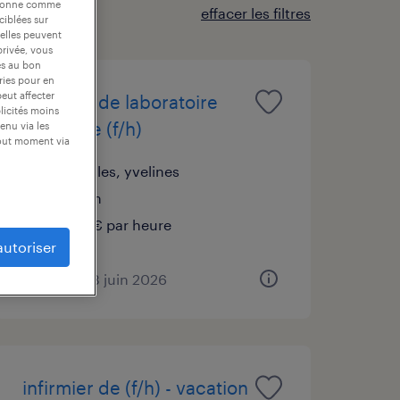
nctionne comme
effacer les filtres
ciblées sur
 elles peuvent
privée, vous
es au bon
ories pour en
peut affecter
infirmier de laboratoire
blicités moins
d'analyse (f/h)
enu via les
tout moment via
versailles, yvelines
intérim
21,45 € par heure
autoriser
publié le 23 juin 2026
infirmier de (f/h) - vacation