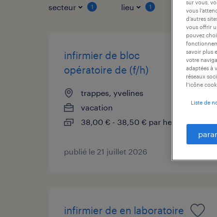
sur vous, vo
secteur
lieu
type de co
1
1
vous l’atten
d’autres sit
vous offrir 
pouvez chois
fonctionneme
savoir plus 
infirmier de bloc
votre naviga
opératoire de (f/h)
adaptées à v
réseaux soci
l’icône cook
trappes, yvelines
Liste de n
vacation
38,00 € - 38,50 € par heure
para
publié le 21 juillet 2026
infirmier de en laboratoire