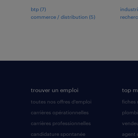
btp
(
7
)
industr
commerce / distribution
(
5
)
recherc
trouver un emploi
top m
toutes nos offres d'emploi
fiches
carrières opérationnelles
plombi
carrières professionnelles
vende
candidature spontanée
agent 