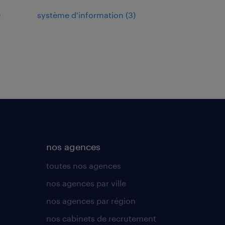
)
système d'information
(
3
)
nos agences
toutes nos agences
nos agences par ville
nos agences par région
nos cabinets de recrutement