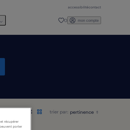
accessibilité
contact
0
mon compte
trier par:
 et récupérer
 peuvent porter