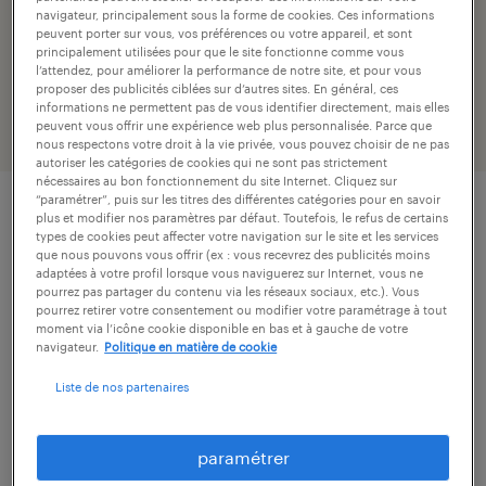
navigateur, principalement sous la forme de cookies. Ces informations
peuvent porter sur vous, vos préférences ou votre appareil, et sont
1 offres d'emploi : services à la personne,
principalement utilisées pour que le site fonctionne comme vous
Calvados
l’attendez, pour améliorer la performance de notre site, et pour vous
proposer des publicités ciblées sur d’autres sites. En général, ces
informations ne permettent pas de vous identifier directement, mais elles
peuvent vous offrir une expérience web plus personnalisée. Parce que
filtres
2
nous respectons votre droit à la vie privée, vous pouvez choisir de ne pas
autoriser les catégories de cookies qui ne sont pas strictement
nécessaires au bon fonctionnement du site Internet. Cliquez sur
“paramétrer”, puis sur les titres des différentes catégories pour en savoir
employé d'immeuble (f/h) - temps
plus et modifier nos paramètres par défaut. Toutefois, le refus de certains
types de cookies peut affecter votre navigation sur le site et les services
partiel
que nous pouvons vous offrir (ex : vous recevrez des publicités moins
adaptées à votre profil lorsque vous naviguerez sur Internet, vous ne
pourrez pas partager du contenu via les réseaux sociaux, etc.). Vous
harfleur, seine-maritime
pourrez retirer votre consentement ou modifier votre paramétrage à tout
moment via l’icône cookie disponible en bas et à gauche de votre
intérim
navigateur.
Politique en matière de cookie
12,31 € par heure
Liste de nos partenaires
publié le 10 juillet 2026
paramétrer