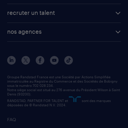
fiches métiers
faq candidat / intérimaire
créer un compte candidat
recruter un talent
plombier chauffagiste
toutes nos solutions RH
vendeur
nos agences
solutions opérationnelles
agent de fabrication
toutes nos agences
solutions professionnelles
conducteur de poids lourd
nos agences par ville
contact entreprise
manutentionnaire
nos agences par région
faq intérim / recrutement
technico-commercial
nos cabinets de recrutement
assistant administratif
Groupe Randstad France est une Société par Actions Simplifiée
immatriculée au Registre du Commerce et des Sociétés de Bobigny
sous le numéro 702 028 234.
comptable
Notre siège social est situé au 276 avenue du Président Wilson à Saint
Denis (93200).
RANDSTAD, PARTNER FOR TALENT et
sont des marques
déposées de © Randstad N.V. 2024.
FAQ