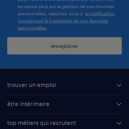
en savoir plus sur la gestion de vos données
personnelles, reportez-vous à
la notification
concernant le traitement de vos données
personnelles.
enregistrer
trouver un emploi
toutes nos offres d'emploi
être intérimaire
carrières opérationnelles
avantages intérimaires randstad
carrières professionnelles
top métiers qui recrutent
app talent / portail web
candidature spontanée