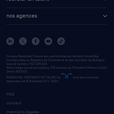
plombier chauffagiste
toutes nos solutions RH
vendeur
nos agences
solutions opérationnelles
agent de fabrication
toutes nos agences
solutions professionnelles
conducteur de poids lourd
nos agences par ville
contact entreprise
manutentionnaire
nos agences par région
faq intérim / recrutement
technico-commercial
nos cabinets de recrutement
assistant administratif
Groupe Randstad France est une Société par Actions Simplifiée
immatriculée au Registre du Commerce et des Sociétés de Bobigny
sous le numéro 702 028 234.
comptable
Notre siège social est situé au 276 avenue du Président Wilson à Saint
Denis (93200).
RANDSTAD, PARTNER FOR TALENT et
sont des marques
déposées de © Randstad N.V. 2024.
FAQ
contact
mentions légales