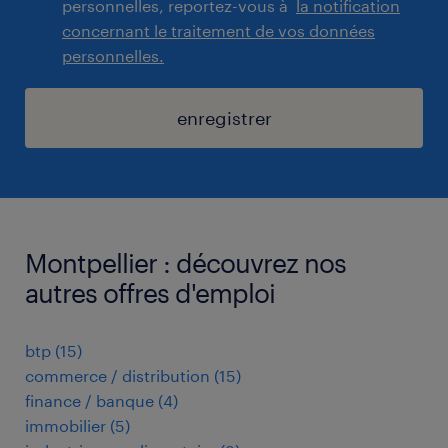
personnelles, reportez-vous à
la notification
concernant le traitement de vos données
personnelles.
enregistrer
Montpellier : découvrez nos
autres offres d'emploi
btp
(
15
)
commerce / distribution
(
15
)
finance / banque
(
4
)
immobilier
(
5
)