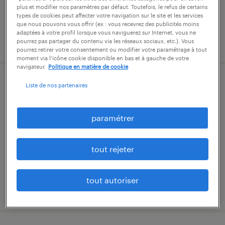
plus et modifier nos paramètres par défaut. Toutefois, le refus de certains
types de cookies peut affecter votre navigation sur le site et les services
que nous pouvons vous offrir (ex : vous recevrez des publicités moins
adaptées à votre profil lorsque vous naviguerez sur Internet, vous ne
publié le 29 septembre 2025
pourrez pas partager du contenu via les réseaux sociaux, etc.). Vous
pourrez retirer votre consentement ou modifier votre paramétrage à tout
moment via l’icône cookie disponible en bas et à gauche de votre
navigateur.
Politique en matière de cookie
gestionnaire d'assurances (f/h)
Liste de nos partenaires
montpellier, hérault
paramétrer
intérim
2 000 € par mois
tout rejeter
tout autoriser
publié le 12 mars 2026