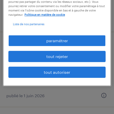
pourrez pas partager du contenu via les réseaux sociaux, etc.). Vous
pourrez retirer votre consentement ou modifier votre paramétrage à tout
moment via l’icône cookie disponible en bas et à gauche de votre
navigateur.
Politique en matière de cookie
publié le 19 mai 2026
Liste de nos partenaires
paramétrer
administrateur workplace ( f/h)
nantes, loire-atlantique
tout rejeter
intérim
38 000 € par année
tout autoriser
publié le 1 juin 2026