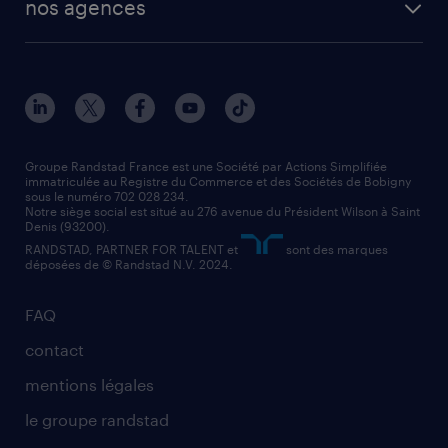
nos agences
solutions opérationnelles
agent de fabrication
toutes nos agences
solutions professionnelles
conducteur de poids lourd
nos agences par ville
contact entreprise
manutentionnaire
nos agences par région
faq intérim / recrutement
technico-commercial
nos cabinets de recrutement
assistant administratif
Groupe Randstad France est une Société par Actions Simplifiée
immatriculée au Registre du Commerce et des Sociétés de Bobigny
sous le numéro 702 028 234.
comptable
Notre siège social est situé au 276 avenue du Président Wilson à Saint
Denis (93200).
RANDSTAD, PARTNER FOR TALENT et
sont des marques
déposées de © Randstad N.V. 2024.
FAQ
contact
mentions légales
le groupe randstad