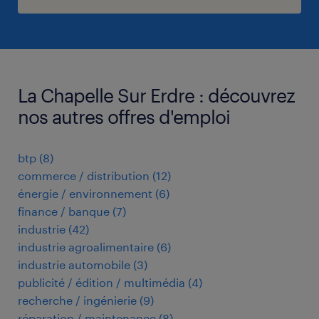
La Chapelle Sur Erdre : découvrez
nos autres offres d'emploi
btp
(
8
)
commerce / distribution
(
12
)
énergie / environnement
(
6
)
finance / banque
(
7
)
industrie
(
42
)
industrie agroalimentaire
(
6
)
industrie automobile
(
3
)
publicité / édition / multimédia
(
4
)
recherche / ingénierie
(
9
)
réparation / maintenance
(
8
)