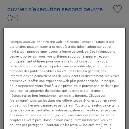
ouvrier d'exécution second oeuvre
(f/h)
cergy, val-d'oise
intérim
Lorsque vous visitez notre site web, le Groupe Randstad France et ses
partenaires peuvent stocker et récupérer des informations sur votre
13,00 € par heure
navigateur, principalement sous la forme de cookies. Ces informations
peuvent porter sur vous, vos préférences ou votre appareil, et sont
principalement utilisées pour que le site fonctionne comme vous
l’attendez, pour améliorer la performance de notre site, et pour vous
publié le 24 juin 2026
proposer des publicités ciblées sur d’autres sites. En général, ces
informations ne permettent pas de vous identifier directement, mais elles
peuvent vous offrir une expérience web plus personnalisée. Parce que
nous respectons votre droit à la vie privée, vous pouvez choisir de ne pas
autoriser les catégories de cookies qui ne sont pas strictement
chef d'equipe microdepoussierage
nécessaires au bon fonctionnement du site Internet. Cliquez sur
“paramétrer”, puis sur les titres des différentes catégories pour en savoir
(f/h)
plus et modifier nos paramètres par défaut. Toutefois, le refus de certains
types de cookies peut affecter votre navigation sur le site et les services
que nous pouvons vous offrir (ex : vous recevrez des publicités moins
cergy, val-d'oise
adaptées à votre profil lorsque vous naviguerez sur Internet, vous ne
cdi
pourrez pas partager du contenu via les réseaux sociaux, etc.). Vous