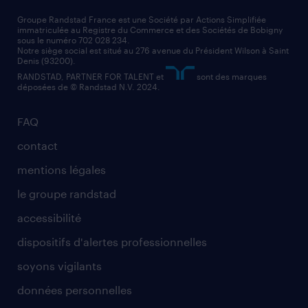
nos cabinets de recrutement
assistant administratif
Groupe Randstad France est une Société par Actions Simplifiée
immatriculée au Registre du Commerce et des Sociétés de Bobigny
sous le numéro 702 028 234.
comptable
Notre siège social est situé au 276 avenue du Président Wilson à Saint
Denis (93200).
RANDSTAD, PARTNER FOR TALENT et
sont des marques
déposées de © Randstad N.V. 2024.
FAQ
contact
mentions légales
le groupe randstad
accessibilité
dispositifs d'alertes professionnelles
soyons vigilants
données personnelles