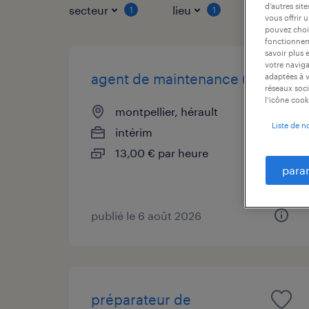
d’autres sit
secteur
lieu
type de co
1
1
vous offrir 
pouvez chois
fonctionneme
savoir plus 
votre naviga
agent de maintenance (f/h)
adaptées à v
réseaux soci
l’icône cook
montpellier, hérault
Liste de n
intérim
13,00 € par heure
para
publié le 6 août 2026
préparateur de