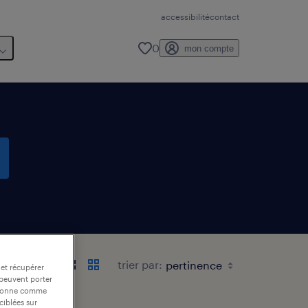
accessibilité
contact
0
mon compte
trier par:
 et récupérer
 peuvent porter
nctionne comme
ciblées sur