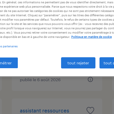
es. En général, ces informations ne permettent pas de vous identifier directement, mais
ntrat
durée du contrat
niveau d'expérience
une expérience web plus personnalisée. Parce que nous respectons votre droit à la vie 
ir de ne pas autoriser les catégories de cookies qui ne sont pas strictement nécessair
nt du site Internet. Cliquez sur “paramétrer”, puis sur les titres des différentes catég
et modifier nos paramètres par défaut. Toutefois, le refus de certains types de cookies 
tion sur le site et les services que nous pouvons vous offrir (ex : vous recevrez des pu
electronicien (f/h)
otre profil lorsque vous naviguerez sur Internet, vous ne pourrez pas partager du cont
aux, etc.). Vous pourrez retirer votre consentement ou modifier votre paramétrage à 
ie disponible en bas et à gauche de votre navigateur.
Politique en matière de cookie
montpellier, hérault
os partenaires
intérim
12,31 € - 16,00 € par heure
métrer
tout rejeter
tout 
publié le 6 août 2026
assistant ressources