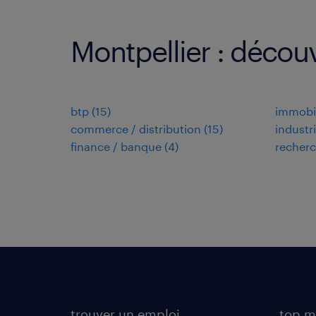
Montpellier : découv
btp
(
15
)
immobil
commerce / distribution
(
15
)
industr
finance / banque
(
4
)
recherc
trouver un emploi
top m