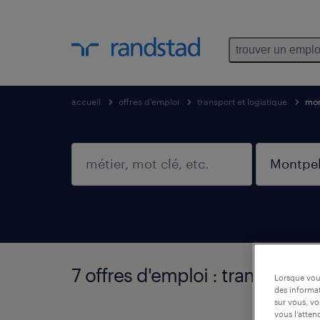
trouver un emplo
accueil
offres d'emploi
transport et logistique
mon
7 offres d'emploi : transport e
Lorsque vous
des informat
sur vous, vo
vous l’atten