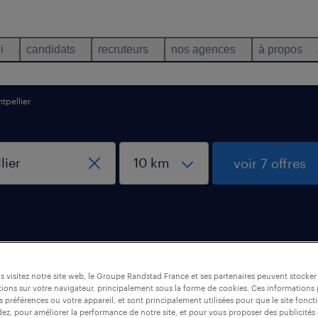
i
candidats
recruteurs
nos agences
à propos
tpellier
voir 7 offres
t logistique, Montpellier
 visitez notre site web, le Groupe Randstad France et ses partenaires peuvent stocker
ions sur votre navigateur, principalement sous la forme de cookies. Ces informations
s préférences ou votre appareil, et sont principalement utilisées pour que le site fo
dez, pour améliorer la performance de notre site, et pour vous proposer des publicités 