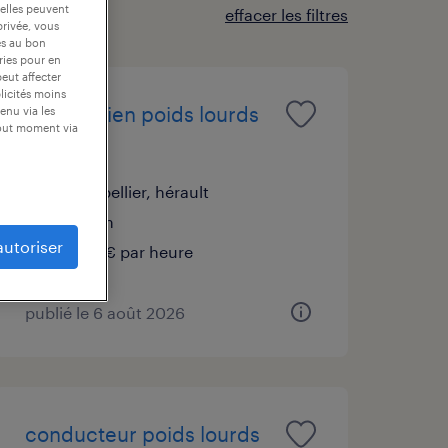
 elles peuvent
effacer les filtres
privée, vous
es au bon
ories pour en
peut affecter
blicités moins
mécanicien poids lourds
enu via les
tout moment via
(f/h)
montpellier, hérault
intérim
autoriser
14,25 € par heure
publié le 6 août 2026
conducteur poids lourds