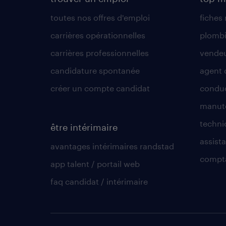
toutes nos offres d'emploi
fiches
carrières opérationnelles
plombi
carrières professionnelles
vende
candidature spontanée
agent 
créer un compte candidat
conduc
manute
techni
être intérimaire
assista
avantages intérimaires randstad
compt
app talent / portail web
faq candidat / intérimaire