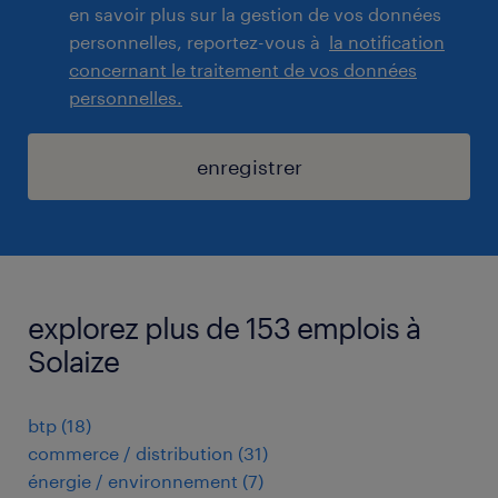
en savoir plus sur la gestion de vos données
personnelles, reportez-vous à
la notification
concernant le traitement de vos données
personnelles.
enregistrer
explorez plus de 153 emplois à
Solaize
btp
(
18
)
commerce / distribution
(
31
)
énergie / environnement
(
7
)