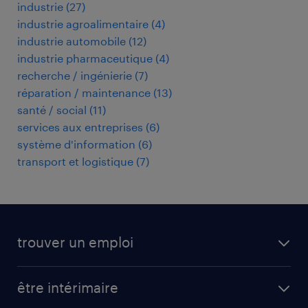
industrie
(
27
)
industrie agroalimentaire
(
4
)
industrie automobile
(
12
)
industrie pharmaceutique
(
4
)
recherche / ingénierie
(
7
)
réparation / maintenance
(
13
)
santé / social
(
11
)
services aux entreprises
(
6
)
système d'information
(
6
)
transport et logistique
(
7
)
trouver un emploi
toutes nos offres d'emploi
être intérimaire
carrières opérationnelles