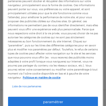
partenaires peuvent stocker et récupérer des informations sur votre
navigateur, principalement sous la forme de cookies. Ces informations
publié le 31 juillet 2026
peuvent porter sur vous, vos préférences ou votre appareil, et sont
principalement utilisées pour que le site fonctionne comme vous
l’attendez, pour améliorer la performance de notre site, et pour vous
proposer des publicités ciblées sur d’autres sites. En général, ces
informations ne permettent pas de vous identifier directement, mais elles
peuvent vous offrir une expérience web plus personnalisée. Parce que
comptable confirmé(e), cdi,
nous respectons votre droit à la vie privée, vous pouvez choisir de ne pas
chaponnay, 37h30 (f/h)
autoriser les catégories de cookies qui ne sont pas strictement
nécessaires au bon fonctionnement du site Internet. Cliquez sur
“paramétrer”, puis sur les titres des différentes catégories pour en savoir
chaponnay, rhône
plus et modifier nos paramètres par défaut. Toutefois, le refus de certains
types de cookies peut affecter votre navigation sur le site et les services
cdi
que nous pouvons vous offrir (ex : vous recevrez des publicités moins
adaptées à votre profil lorsque vous naviguerez sur Internet, vous ne
33 600 € par année
pourrez pas partager du contenu via les réseaux sociaux, etc.). Vous
pourrez retirer votre consentement ou modifier votre paramétrage à tout
moment via l’icône cookie disponible en bas et à gauche de votre
navigateur.
Politique en matière de cookie
publié le 27 juillet 2026
Liste de nos partenaires
assistant logistique, achats (f/h)
paramétrer