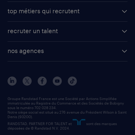
avantages intérimaires randstad
carrières professionnelles
top métiers qui recrutent
app talent / portail web
candidature spontanée
fiches métiers
faq candidat / intérimaire
créer un compte candidat
recruter un talent
plombier chauffagiste
toutes nos solutions RH
vendeur
nos agences
solutions opérationnelles
agent de fabrication
toutes nos agences
solutions professionnelles
conducteur de poids lourd
nos agences par ville
contact entreprise
manutentionnaire
nos agences par région
faq intérim / recrutement
technico-commercial
nos cabinets de recrutement
assistant administratif
Groupe Randstad France est une Société par Actions Simplifiée
immatriculée au Registre du Commerce et des Sociétés de Bobigny
sous le numéro 702 028 234.
comptable
Notre siège social est situé au 276 avenue du Président Wilson à Saint
Denis (93200).
RANDSTAD, PARTNER FOR TALENT et
sont des marques
déposées de © Randstad N.V. 2024.