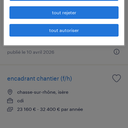
vénissieux, rhône
tout rejeter
intérim
30 000 € - 32 000 € par année
tout autoriser
publié le 10 avril 2026
encadrant chantier (f/h)
chasse-sur-rhône, isère
cdi
23 160 € - 32 400 € par année