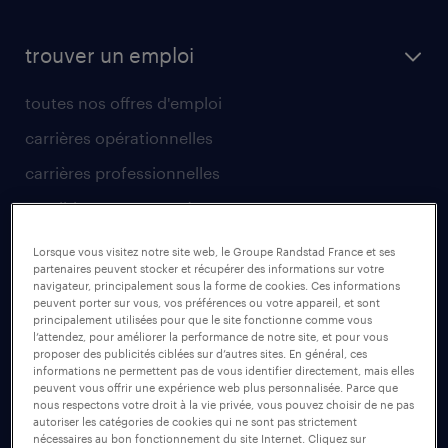
trouver un emploi
toutes nos offres d'emploi
carrières opérationnelles
carrières professionnelles
candidature spontanée
créer un compte candidat
Lorsque vous visitez notre site web, le Groupe Randstad France et ses
partenaires peuvent stocker et récupérer des informations sur votre
être intérimaire
navigateur, principalement sous la forme de cookies. Ces informations
peuvent porter sur vous, vos préférences ou votre appareil, et sont
principalement utilisées pour que le site fonctionne comme vous
avantages intérimaires randstad
l’attendez, pour améliorer la performance de notre site, et pour vous
proposer des publicités ciblées sur d’autres sites. En général, ces
app talent / portail web
informations ne permettent pas de vous identifier directement, mais elles
peuvent vous offrir une expérience web plus personnalisée. Parce que
faq candidat / intérimaire
nous respectons votre droit à la vie privée, vous pouvez choisir de ne pas
autoriser les catégories de cookies qui ne sont pas strictement
nécessaires au bon fonctionnement du site Internet. Cliquez sur
top métiers qui recrutent