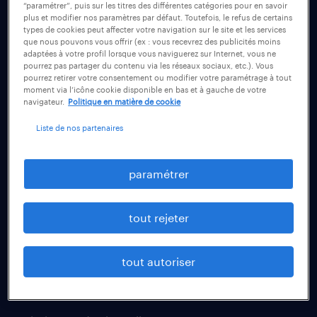
“paramétrer”, puis sur les titres des différentes catégories pour en savoir
plus et modifier nos paramètres par défaut. Toutefois, le refus de certains
types de cookies peut affecter votre navigation sur le site et les services
fiches métiers
que nous pouvons vous offrir (ex : vous recevrez des publicités moins
adaptées à votre profil lorsque vous naviguerez sur Internet, vous ne
plombier chauffagiste
pourrez pas partager du contenu via les réseaux sociaux, etc.). Vous
pourrez retirer votre consentement ou modifier votre paramétrage à tout
vendeur
moment via l’icône cookie disponible en bas et à gauche de votre
navigateur.
Politique en matière de cookie
agent de fabrication
Liste de nos partenaires
conducteur de poids lourd
manutentionnaire
paramétrer
technico-commercial
assistant administratif
tout rejeter
comptable
recruter un talent
tout autoriser
toutes nos solutions RH