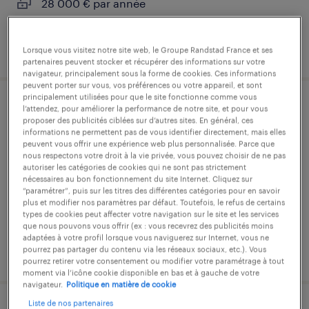
28 000 € par année
publié le 6 octobre 2025
Lorsque vous visitez notre site web, le Groupe Randstad France et ses
partenaires peuvent stocker et récupérer des informations sur votre
navigateur, principalement sous la forme de cookies. Ces informations
peuvent porter sur vous, vos préférences ou votre appareil, et sont
principalement utilisées pour que le site fonctionne comme vous
auxiliaire de crèche (f/h)
l’attendez, pour améliorer la performance de notre site, et pour vous
proposer des publicités ciblées sur d’autres sites. En général, ces
informations ne permettent pas de vous identifier directement, mais elles
lyon, rhône
peuvent vous offrir une expérience web plus personnalisée. Parce que
nous respectons votre droit à la vie privée, vous pouvez choisir de ne pas
intérim
autoriser les catégories de cookies qui ne sont pas strictement
nécessaires au bon fonctionnement du site Internet. Cliquez sur
13,12 € par heure
“paramétrer”, puis sur les titres des différentes catégories pour en savoir
plus et modifier nos paramètres par défaut. Toutefois, le refus de certains
types de cookies peut affecter votre navigation sur le site et les services
que nous pouvons vous offrir (ex : vous recevrez des publicités moins
adaptées à votre profil lorsque vous naviguerez sur Internet, vous ne
pourrez pas partager du contenu via les réseaux sociaux, etc.). Vous
publié le 7 juillet 2026
pourrez retirer votre consentement ou modifier votre paramétrage à tout
moment via l’icône cookie disponible en bas et à gauche de votre
navigateur.
Politique en matière de cookie
Liste de nos partenaires