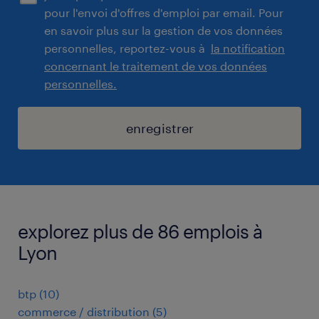
pour l'envoi d'offres d'emploi par email. Pour
en savoir plus sur la gestion de vos données
personnelles, reportez-vous à
la notification
concernant le traitement de vos données
personnelles.
enregistrer
explorez plus de 86 emplois à
Lyon
btp
(
10
)
commerce / distribution
(
5
)