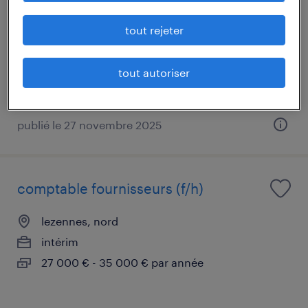
saint-herblain, loire-atlantique
tout rejeter
intérim
28 000 € - 30 600 € par année
tout autoriser
publié le 27 novembre 2025
comptable fournisseurs (f/h)
lezennes, nord
intérim
27 000 € - 35 000 € par année