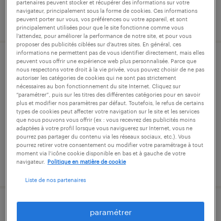
partenaires peuvent stocker et récupérer des informations sur votre
navigateur, principalement sous la forme de cookies. Ces informations
publié le 22 mai 2026
peuvent porter sur vous, vos préférences ou votre appareil, et sont
principalement utilisées pour que le site fonctionne comme vous
l’attendez, pour améliorer la performance de notre site, et pour vous
proposer des publicités ciblées sur d’autres sites. En général, ces
informations ne permettent pas de vous identifier directement, mais elles
peuvent vous offrir une expérience web plus personnalisée. Parce que
comptable fournisseurs (f/h)
nous respectons votre droit à la vie privée, vous pouvez choisir de ne pas
autoriser les catégories de cookies qui ne sont pas strictement
nécessaires au bon fonctionnement du site Internet. Cliquez sur
toulouse, haute-garonne
“paramétrer”, puis sur les titres des différentes catégories pour en savoir
cdi
plus et modifier nos paramètres par défaut. Toutefois, le refus de certains
types de cookies peut affecter votre navigation sur le site et les services
28 000 € - 30 000 € par année
que nous pouvons vous offrir (ex : vous recevrez des publicités moins
adaptées à votre profil lorsque vous naviguerez sur Internet, vous ne
pourrez pas partager du contenu via les réseaux sociaux, etc.). Vous
pourrez retirer votre consentement ou modifier votre paramétrage à tout
moment via l’icône cookie disponible en bas et à gauche de votre
navigateur.
Politique en matière de cookie
publié le 6 novembre 2025
Liste de nos partenaires
comptable fournisseurs (f/h)
paramétrer