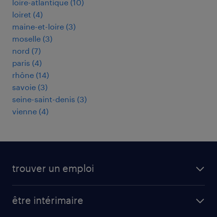
loire-atlantique
(
10
)
loiret
(
4
)
maine-et-loire
(
3
)
moselle
(
3
)
nord
(
7
)
paris
(
4
)
rhône
(
14
)
savoie
(
3
)
seine-saint-denis
(
3
)
vienne
(
4
)
trouver un emploi
toutes nos offres d'emploi
être intérimaire
carrières opérationnelles