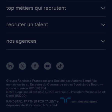
avantages intérimaires randstad
carrières professionnelles
top métiers qui recrutent
app talent / portail web
candidature spontanée
fiches métiers
faq candidat / intérimaire
créer un compte candidat
recruter un talent
plombier chauffagiste
toutes nos solutions RH
vendeur
nos agences
solutions opérationnelles
agent de fabrication
toutes nos agences
solutions professionnelles
conducteur de poids lourd
nos agences par ville
contact entreprise
manutentionnaire
nos agences par région
faq intérim / recrutement
technico-commercial
nos cabinets de recrutement
assistant administratif
Groupe Randstad France est une Société par Actions Simplifiée
immatriculée au Registre du Commerce et des Sociétés de Bobigny
sous le numéro 702 028 234.
comptable
Notre siège social est situé au 276 avenue du Président Wilson à Saint
Denis (93200).
RANDSTAD, PARTNER FOR TALENT et
sont des marques
déposées de © Randstad N.V. 2024.