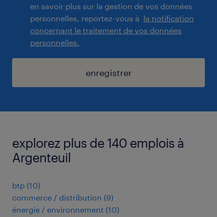
en savoir plus sur la gestion de vos données
personnelles, reportez-vous à
la notification
concernant le traitement de vos données
personnelles.
enregistrer
explorez plus de 140 emplois à
Argenteuil
btp
(
10
)
commerce / distribution
(
9
)
énergie / environnement
(
10
)