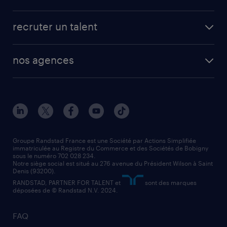
app talent / portail web
candidature spontanée
fiches métiers
faq candidat / intérimaire
créer un compte candidat
recruter un talent
plombier chauffagiste
toutes nos solutions RH
vendeur
nos agences
solutions opérationnelles
agent de fabrication
toutes nos agences
solutions professionnelles
conducteur de poids lourd
nos agences par ville
contact entreprise
manutentionnaire
nos agences par région
faq intérim / recrutement
technico-commercial
nos cabinets de recrutement
assistant administratif
Groupe Randstad France est une Société par Actions Simplifiée
immatriculée au Registre du Commerce et des Sociétés de Bobigny
sous le numéro 702 028 234.
comptable
Notre siège social est situé au 276 avenue du Président Wilson à Saint
Denis (93200).
RANDSTAD, PARTNER FOR TALENT et
sont des marques
déposées de © Randstad N.V. 2024.
FAQ