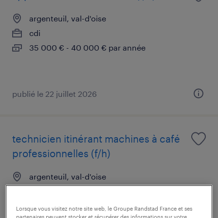
argenteuil, val-d'oise
cdi
35 000 € - 40 000 € par année
publié le 22 juillet 2026
technicien itinérant machines à café
professionnelles (f/h)
argenteuil, val-d'oise
cdi
32 000 € - 35 000 € par année
Lorsque vous visitez notre site web, le Groupe Randstad France et ses
partenaires peuvent stocker et récupérer des informations sur votre