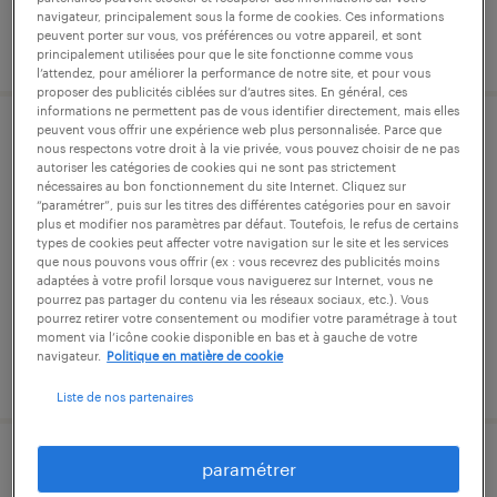
navigateur, principalement sous la forme de cookies. Ces informations
peuvent porter sur vous, vos préférences ou votre appareil, et sont
publié le 2 février 2026
principalement utilisées pour que le site fonctionne comme vous
l’attendez, pour améliorer la performance de notre site, et pour vous
proposer des publicités ciblées sur d’autres sites. En général, ces
informations ne permettent pas de vous identifier directement, mais elles
peuvent vous offrir une expérience web plus personnalisée. Parce que
commercial sédentaire (f/h)
nous respectons votre droit à la vie privée, vous pouvez choisir de ne pas
autoriser les catégories de cookies qui ne sont pas strictement
nécessaires au bon fonctionnement du site Internet. Cliquez sur
argenteuil, val-d'oise
“paramétrer”, puis sur les titres des différentes catégories pour en savoir
plus et modifier nos paramètres par défaut. Toutefois, le refus de certains
cdi
types de cookies peut affecter votre navigation sur le site et les services
que nous pouvons vous offrir (ex : vous recevrez des publicités moins
26 400 € par année
adaptées à votre profil lorsque vous naviguerez sur Internet, vous ne
pourrez pas partager du contenu via les réseaux sociaux, etc.). Vous
pourrez retirer votre consentement ou modifier votre paramétrage à tout
moment via l’icône cookie disponible en bas et à gauche de votre
navigateur.
Politique en matière de cookie
publié le 23 juin 2026
Liste de nos partenaires
paramétrer
comptable unique (f/h)