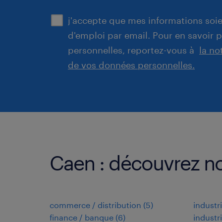
j'accepte que mes informations soien
d'emploi par email. Pour en savoir 
personnelles, reportez-vous à
la no
de vos données personnelles.
Caen : découvrez no
commerce / distribution
(
5
)
industr
finance / banque
(
6
)
industr