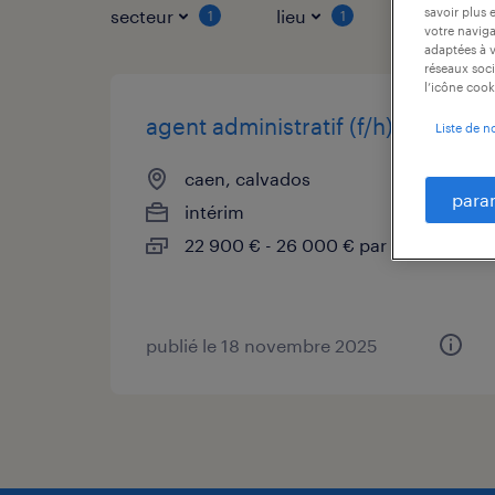
savoir plus 
secteur
lieu
type de co
1
1
votre naviga
adaptées à v
réseaux soci
l’icône cook
agent administratif (f/h)
Liste de n
caen, calvados
para
intérim
22 900 € - 26 000 € par année
publié le 18 novembre 2025