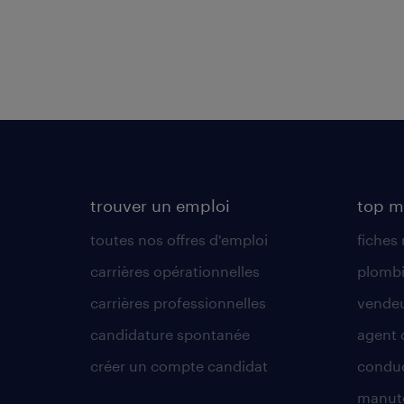
trouver un emploi
top m
toutes nos offres d'emploi
fiches
carrières opérationnelles
plombi
carrières professionnelles
vende
candidature spontanée
agent 
créer un compte candidat
conduc
manute