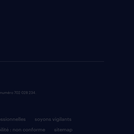
e numéro 702 028 234.
essionnelles
soyons vigilants
ilité : non conforme
sitemap