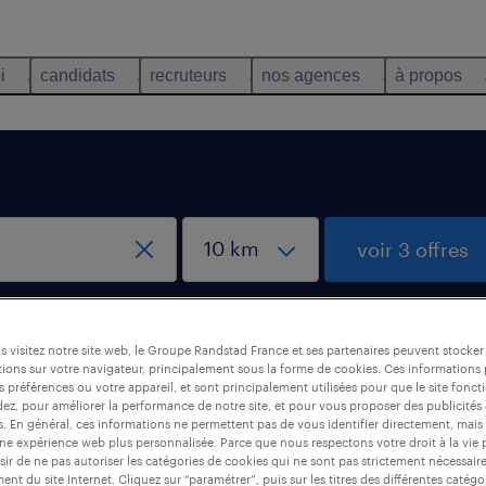
i
candidats
recruteurs
nos agences
à propos
voir 3 offres
 visitez notre site web, le Groupe Randstad France et ses partenaires peuvent stocker
ions sur votre navigateur, principalement sous la forme de cookies. Ces informations
s préférences ou votre appareil, et sont principalement utilisées pour que le site fo
dez, pour améliorer la performance de notre site, et pour vous proposer des publicités 
es. En général, ces informations ne permettent pas de vous identifier directement, mais
une expérience web plus personnalisée. Parce que nous respectons votre droit à la vie 
ir de ne pas autoriser les catégories de cookies qui ne sont pas strictement nécessair
nt du site Internet. Cliquez sur “paramétrer”, puis sur les titres des différentes catég