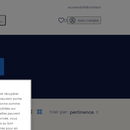
accessibilité
contact
0
mon compte
 et récupérer
 peuvent porter
nctionne comme
ciblées sur
trier par:
 elles peuvent
privée, vous
es au bon
ories pour en