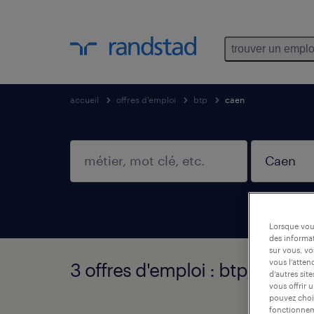
trouver un emplo
accueil
offres d'emploi
btp
caen
Lorsque vous
des informat
sur vous, vo
vous l’atten
3 offres d'emploi : btp, Caen
d’autres sit
vous offrir 
pouvez chois
fonctionneme