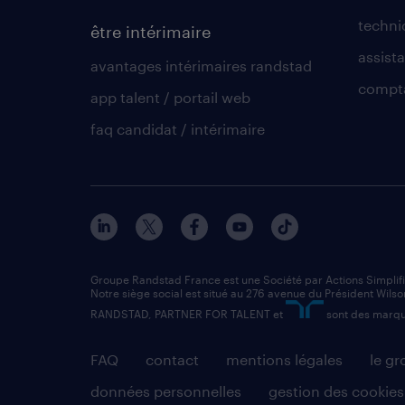
techni
être intérimaire
assista
avantages intérimaires randstad
compt
app talent / portail web
faq candidat / intérimaire
Groupe Randstad France est une Société par Actions Simplif
Notre siège social est situé au 276 avenue du Président Wilso
RANDSTAD, PARTNER FOR TALENT et
sont des marqu
FAQ
contact
mentions légales
le g
données personnelles
gestion des cookies