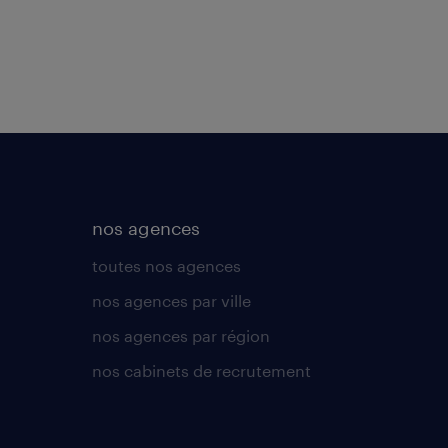
nos agences
toutes nos agences
nos agences par ville
nos agences par région
nos cabinets de recrutement