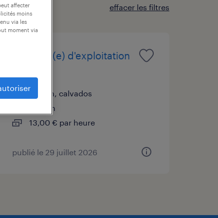
peut affecter
effacer les filtres
blicités moins
enu via les
tout moment via
assistant(e) d'exploitation
(h/f)
autoriser
verson, calvados
intérim
13,00 € par heure
publié le 29 juillet 2026