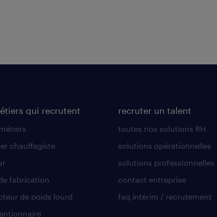
étiers qui recrutent
recruter un talent
 métiers
toutes nos solutions RH
er chauffagiste
solutions opérationnelles
ur
solutions professionnelles
de fabrication
contact entreprise
teur de poids lourd
faq intérim / recrutement
ntionnaire