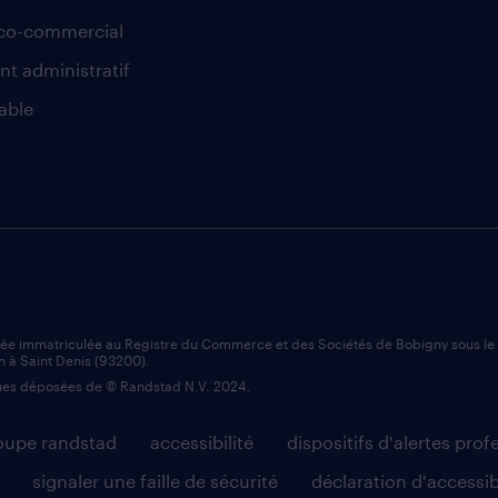
co-commercial
nt administratif
able
iée immatriculée au Registre du Commerce et des Sociétés de Bobigny sous l
n à Saint Denis (93200).
es déposées de © Randstad N.V. 2024.
roupe randstad
accessibilité
dispositifs d'alertes prof
signaler une faille de sécurité
déclaration d'accessib