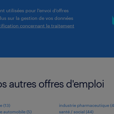
t utilisées pour l'envoi d'offres
plus sur la gestion de vos données
tification concernant le traitement
s autres offres d'emploi
ie
(
13
)
industrie pharmaceutique
(
4
ie automobile
(
5
)
santé / social
(
44
)