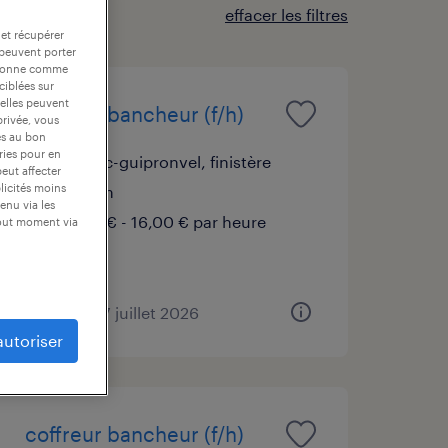
effacer les filtres
 et récupérer
 peuvent porter
nctionne comme
ciblées sur
 elles peuvent
coffreur bancheur (f/h)
privée, vous
es au bon
ories pour en
milizac-guipronvel, finistère
peut affecter
blicités moins
intérim
enu via les
15,00 € - 16,00 € par heure
tout moment via
publié le 27 juillet 2026
autoriser
coffreur bancheur (f/h)