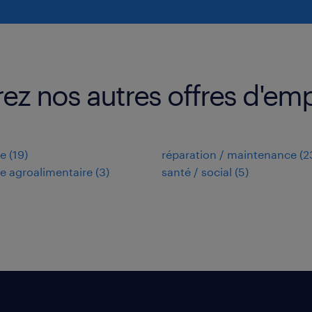
z nos autres offres d'emp
ie
(
19
)
réparation / maintenance
(
2
ie agroalimentaire
(
3
)
santé / social
(
5
)