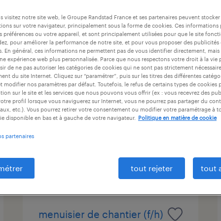
ntrat
durée du contrat
niveau d'expérience
 visitez notre site web, le Groupe Randstad France et ses partenaires peuvent stocker
ions sur votre navigateur, principalement sous la forme de cookies. Ces informations
s préférences ou votre appareil, et sont principalement utilisées pour que le site fo
dez, pour améliorer la performance de notre site, et pour vous proposer des publicités 
es. En général, ces informations ne permettent pas de vous identifier directement, mais
plaquiste (f/h)
une expérience web plus personnalisée. Parce que nous respectons votre droit à la vie 
ir de ne pas autoriser les catégories de cookies qui ne sont pas strictement nécessair
nt du site Internet. Cliquez sur “paramétrer”, puis sur les titres des différentes catég
guipronvel, finistère
et modifier nos paramètres par défaut. Toutefois, le refus de certains types de cookies 
tion sur le site et les services que nous pouvons vous offrir (ex : vous recevrez des pu
intérim
otre profil lorsque vous naviguerez sur Internet, vous ne pourrez pas partager du cont
14,00 € - 15,00 € par heure
aux, etc.). Vous pourrez retirer votre consentement ou modifier votre paramétrage à 
ie disponible en bas et à gauche de votre navigateur.
Politique en matière de cookie
os partenaires
publié le 29 juillet 2026
métrer
tout rejeter
tout 
menuisier de chantier (f/h)