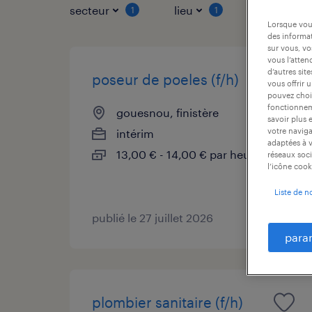
secteur
lieu
type de co
1
1
Lorsque vous
des informat
sur vous, vo
vous l’atten
d’autres sit
poseur de poeles (f/h)
vous offrir 
pouvez chois
fonctionneme
gouesnou, finistère
savoir plus 
votre naviga
intérim
adaptées à v
13,00 € - 14,00 € par heure
réseaux soci
l’icône cook
Liste de n
publié le 27 juillet 2026
para
plombier sanitaire (f/h)