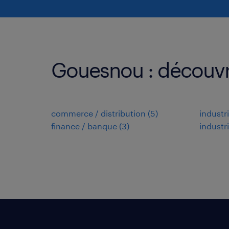
Gouesnou : découvre
commerce / distribution
(
5
)
industr
finance / banque
(
3
)
industr