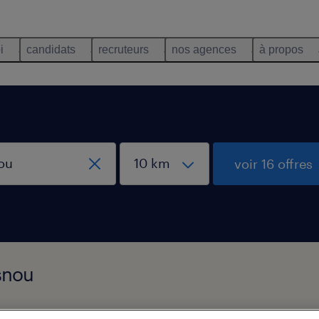
i
candidats
recruteurs
nos agences
à propos
voir 16 offres
esnou