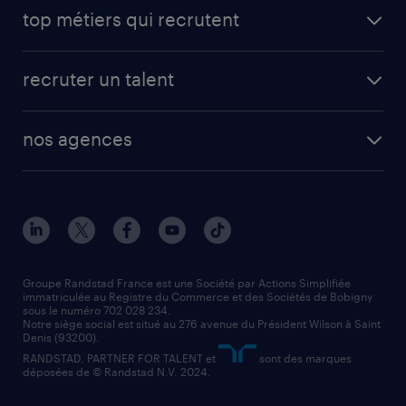
avantages intérimaires randstad
carrières professionnelles
top métiers qui recrutent
app talent / portail web
candidature spontanée
fiches métiers
faq candidat / intérimaire
créer un compte candidat
recruter un talent
plombier chauffagiste
toutes nos solutions RH
vendeur
nos agences
solutions opérationnelles
agent de fabrication
toutes nos agences
solutions professionnelles
conducteur de poids lourd
nos agences par ville
contact entreprise
manutentionnaire
nos agences par région
faq intérim / recrutement
technico-commercial
nos cabinets de recrutement
assistant administratif
Groupe Randstad France est une Société par Actions Simplifiée
immatriculée au Registre du Commerce et des Sociétés de Bobigny
sous le numéro 702 028 234.
comptable
Notre siège social est situé au 276 avenue du Président Wilson à Saint
Denis (93200).
RANDSTAD, PARTNER FOR TALENT et
sont des marques
déposées de © Randstad N.V. 2024.