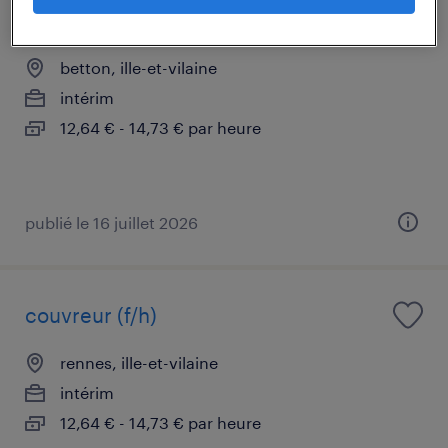
peintre en bâtiment (f/h)
betton, ille-et-vilaine
intérim
12,64 € - 14,73 € par heure
publié le 16 juillet 2026
couvreur (f/h)
rennes, ille-et-vilaine
intérim
12,64 € - 14,73 € par heure