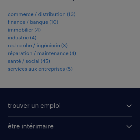
commerce / distribution
(
13
)
finance / banque
(
10
)
immobilier
(
4
)
industrie
(
4
)
recherche / ingénierie
(
3
)
réparation / maintenance
(
4
)
santé / social
(
45
)
services aux entreprises
(
5
)
trouver un emploi
toutes nos offres d'emploi
être intérimaire
carrières opérationnelles