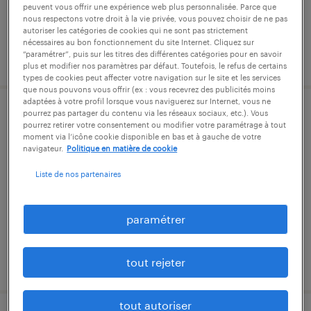
peuvent vous offrir une expérience web plus personnalisée. Parce que
nous respectons votre droit à la vie privée, vous pouvez choisir de ne pas
autoriser les catégories de cookies qui ne sont pas strictement
nécessaires au bon fonctionnement du site Internet. Cliquez sur
publié le 15 juin 2026
“paramétrer”, puis sur les titres des différentes catégories pour en savoir
plus et modifier nos paramètres par défaut. Toutefois, le refus de certains
types de cookies peut affecter votre navigation sur le site et les services
que nous pouvons vous offrir (ex : vous recevrez des publicités moins
adaptées à votre profil lorsque vous naviguerez sur Internet, vous ne
pourrez pas partager du contenu via les réseaux sociaux, etc.). Vous
jointeur (f/h)
pourrez retirer votre consentement ou modifier votre paramétrage à tout
moment via l’icône cookie disponible en bas et à gauche de votre
navigateur.
Politique en matière de cookie
cesson-sévigné, ille-et-vilaine
intérim
Liste de nos partenaires
12,31 € - 16,97 € par heure
paramétrer
publié le 16 juillet 2026
tout rejeter
tout autoriser