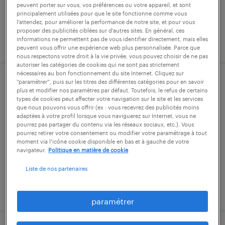
peuvent porter sur vous, vos préférences ou votre appareil, et sont
principalement utilisées pour que le site fonctionne comme vous
l’attendez, pour améliorer la performance de notre site, et pour vous
proposer des publicités ciblées sur d’autres sites. En général, ces
informations ne permettent pas de vous identifier directement, mais elles
publié le 20 juillet 2026
peuvent vous offrir une expérience web plus personnalisée. Parce que
nous respectons votre droit à la vie privée, vous pouvez choisir de ne pas
autoriser les catégories de cookies qui ne sont pas strictement
nécessaires au bon fonctionnement du site Internet. Cliquez sur
“paramétrer”, puis sur les titres des différentes catégories pour en savoir
preparateur en pharmacie f/h (f/h) en
plus et modifier nos paramètres par défaut. Toutefois, le refus de certains
types de cookies peut affecter votre navigation sur le site et les services
cdi dès que possible
que nous pouvons vous offrir (ex : vous recevrez des publicités moins
adaptées à votre profil lorsque vous naviguerez sur Internet, vous ne
pourrez pas partager du contenu via les réseaux sociaux, etc.). Vous
rennes, ille-et-vilaine
pourrez retirer votre consentement ou modifier votre paramétrage à tout
cdi
moment via l’icône cookie disponible en bas et à gauche de votre
navigateur.
Politique en matière de cookie
15,83 € par heure
Liste de nos partenaires
publié le 9 avril 2026
paramétrer