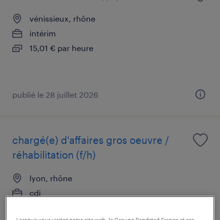
vénissieux, rhône
intérim
15,01 € par heure
publié le 28 juillet 2026
chargé(e) d'affaires gros oeuvre /
réhabilitation (f/h)
lyon, rhône
cdi
45 000 € par année
Lorsque vous visitez notre site web, le Groupe Randstad France et ses