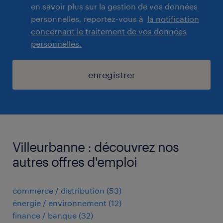
en savoir plus sur la gestion de vos données
personnelles, reportez-vous à
la notification
concernant le traitement de vos données
personnelles.
enregistrer
Villeurbanne : découvrez nos
autres offres d'emploi
commerce / distribution
(
53
)
énergie / environnement
(
12
)
finance / banque
(
32
)