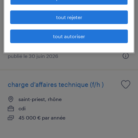
lyon, rhône
tout rejeter
intérim
15,00 € par heure
tout autoriser
publié le 30 juin 2026
charge d'affaires technique (f/h )
saint-priest, rhône
cdi
45 000 € par année